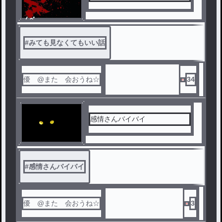
ノベ
ル
#
みても見なくてもいい話
優 @また 会おうね☆
34
感情さんバイバイ
#
感情さんバイバイ
優 @また 会おうね☆
3