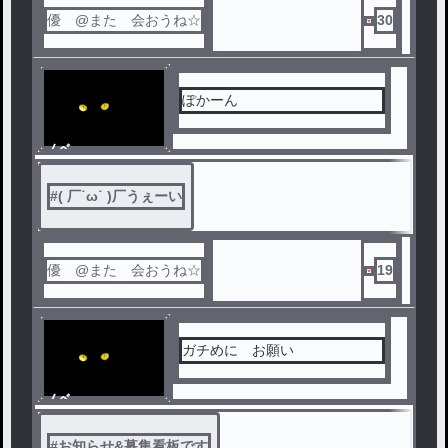
優 @また 会おうね☆
30
ぽかーん
ノベ
ル
#
( 厂˙ω˙ )厂うぇーい
優 @また 会おうね☆
19
ガチめに お願い
ノベ
ル
#
お知らせ&募集看板です