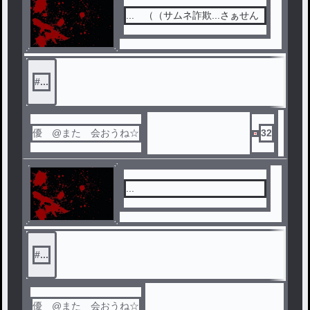
... （（サムネ詐欺...さぁせん
#
...
優 @また 会おうね☆
32
...
#
...
優 @また 会おうね☆