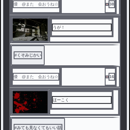
優 @また 会おうね☆
38
うが！
#
くそみじかい
優 @また 会おうね☆
16
ほーこく
#
みても見なくてもいい話