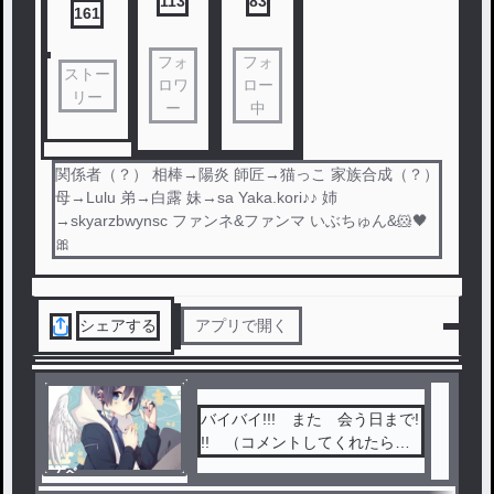
113
83
161
フォ
フォ
ストー
ロワ
ロー
リー
ー
中
関係者（？） 相棒→陽炎 師匠→猫っこ 家族合成（？）
母→Lulu 弟→白露 妹→sa Yaka.kori♪♪ 姉
→skyarzbwynsc ファンネ&ファンマ いぶちゅん&🐹🖤
🎀
シェアする
アプリで開く
バイバイ!!! また 会う日まで!
!! （コメントしてくれたら
こめへんする！
ノベ
ル