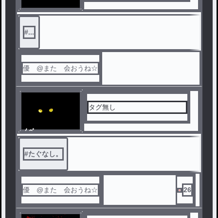
#
...
優 @また 会おうね☆
タグ無し
ノベ
ル
#
たぐなし。
優 @また 会おうね☆
26