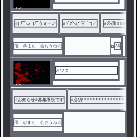
ノベ
ル
#
( 厂˙ω˙ )厂うぇーい
#
ﾊﾟｧ＼(*´∇｀*)／
#
必須!!!!!!!!!!!!!!!!
優 @また 会おうね☆
36
オワタ
ノベ
ル
#
お知らせ&募集看板です
#
必須!!!!!!!!!!!!!!!!!!!!!!!!!!!!!!!!!!!!
優 @また 会おうね☆