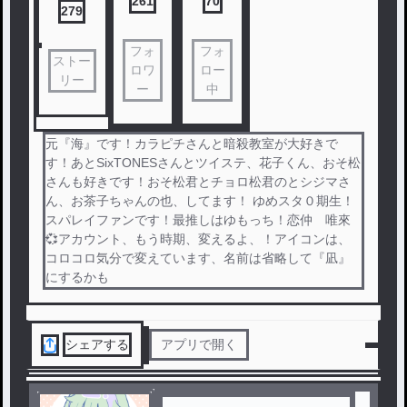
261
70
279
フォ
フォ
ストー
ロワ
ロー
リー
ー
中
元『海』です！カラピチさんと暗殺教室が大好きで
す！あとSixTONESさんとツイステ、花子くん、おそ松
さんも好きです！おそ松君とチョロ松君のとシジマさ
ん、お茶子ちゃんの也、してます！ ゆめスタ０期生！
スパレイファンです！最推しはゆもっち！恋仲 唯來
💞アカウント、もう時期、変えるよ、！アイコンは、
コロコロ気分で変えています、名前は省略して『凪』
にするかも
シェアする
アプリで開く