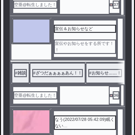
空亜@転生しました！
37
宣伝＆お知らせなど
宣伝やお知らせをする所です！
！
#
雑談
#
ざつだぁぁぁぁあん！！
#
お知らせ……！
#
宣
空亜@転生しました！
36
なう(2022/07/28 05:42:09)眠く
ない…