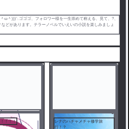
ω＾)))':.ゴゴゴ、フォロワー様を一生崇めて称える、見て、?、
←は？などがあります。テラーノベルでいえいの小説を楽しみましょ
ゃ！！！！
レナのハチャメチャ修学旅
行！？