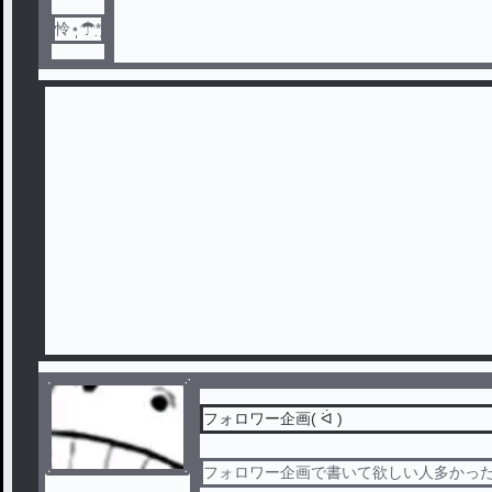
怜⋆̩☂︎*̣̩
フォロワー企画( ᐛ )
フォロワー企画で書いて欲しい人多かっ