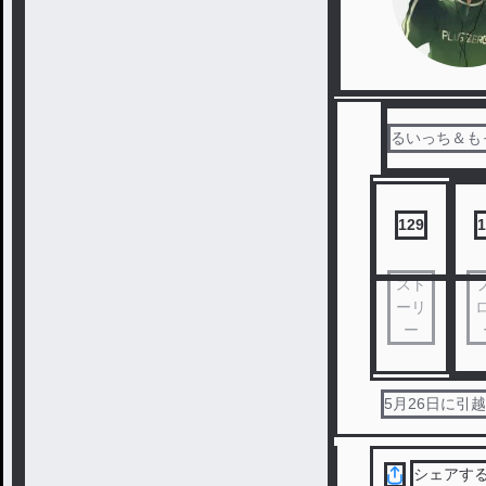
るいっち＆も
129
1
スト
ーリ
ー
5月26日に
シェアす