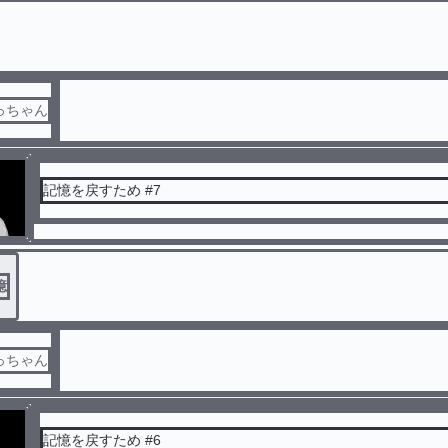
っちゃん
記憶を戻すため #7
憶
っちゃん
記憶を戻すため #6