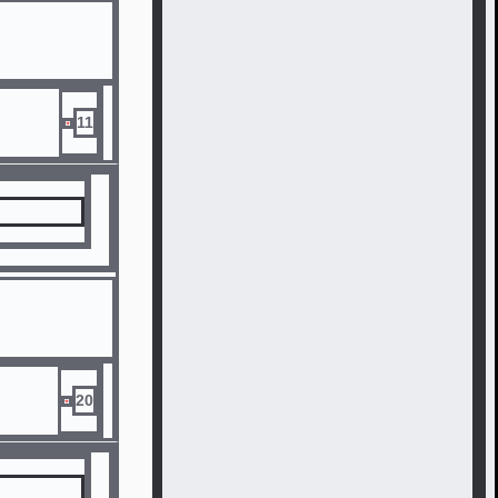
11
20