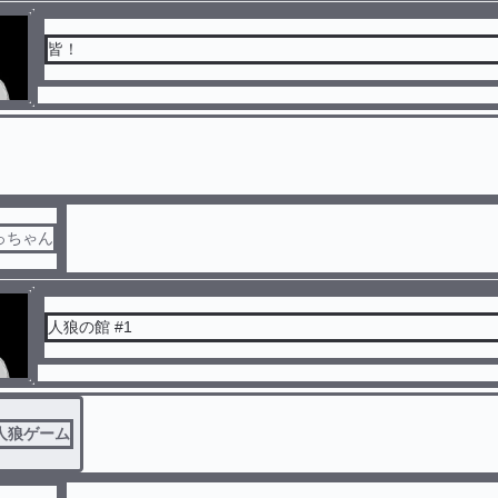
皆！
っちゃん
人狼の館 #1
人狼ゲーム