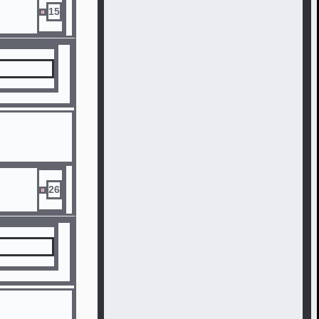
15
26