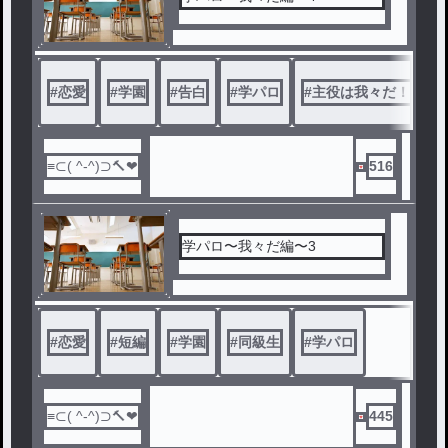
#
恋愛
#
学園
#
告白
#
学パロ
#
主役は我々だ！
#
516
学パロ〜我々だ編〜3
#
恋愛
#
短編
#
学園
#
同級生
#
学パロ
445