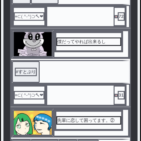
72
僕だってやれば出来るし
#
すとぷり
31
先輩に恋して困ってます。②