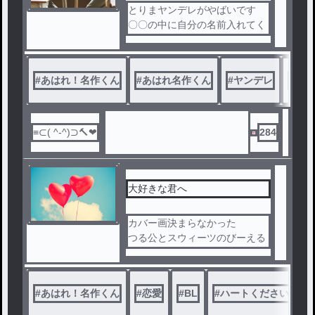
とりまヤンデレがやばいです
〇〇の中に自分の名前入れてく
ださい
#
あはれ！名作くん
#
あはれ名作くん
#
ヤンデレ
#
恋愛
284
大好きな君へ
カバー画決まらなかった
つる公とスウィーツのびーえる
やで
#
あはれ！名作くん
#
恋愛
#
BL
#
ハートください！