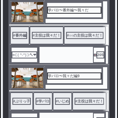
学パロ〜番外編〜我々だ
#
番外編
#
主役は我々だ！
#
○○の主役は我々だ！
205
学パロ〜我々だ編9
#
ぶりっ子
#
学パロ
#
いじめ
#
主役は我々だ！
#
○