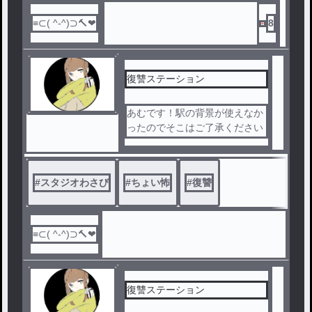
8
復讐ステーション
あむです！駅の背景が使えなか
ったのでそこはご了承ください
…🥺🥺
#
スタジオわさび
#
ちょい怖
#
復讐
復讐ステーション