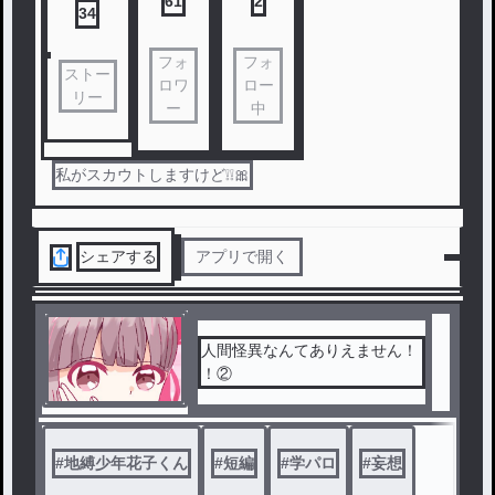
61
2
34
フォ
フォ
ストー
ロワ
ロー
リー
ー
中
私がスカウトしますけど❕❕🎀
シェアする
アプリで開く
人間怪異なんてありえません！
！②
#
地縛少年花子くん
#
短編
#
学パロ
#
妄想