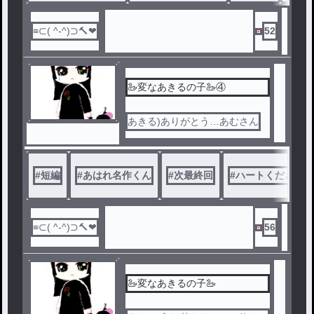
52
🦢変なあきるの子🦢④
あきる)ありがとう…あむさん
#
短編
#
あはれ名作くん
#
次最終回
#
ハートください！
56
🦢変なあきるの子🦢