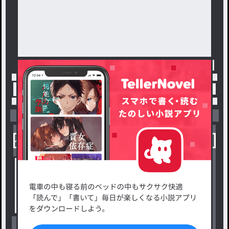
トップ
「≡⊂( ^-^)⊃🔨‪‪❤︎‬」最新作：人間怪異な
小説を探す
ジャンルから探す
新着小説一覧
恋愛・ロマンス
タグ一覧
ロマンスファンタジー
小説コンテスト応募・公募
ファンタジー・異世界・SF
出版・メディアミックス作品
ホラー・ミステリー
BL