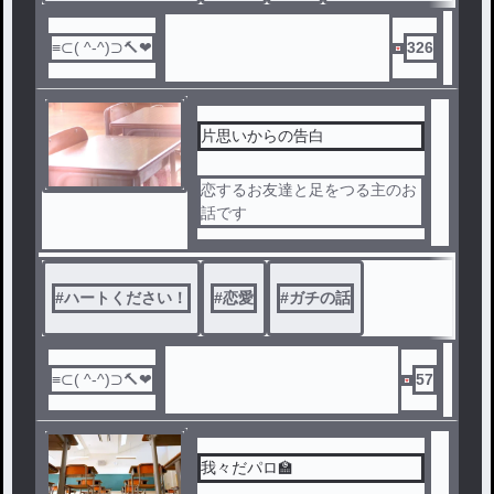
326
片思いからの告白
恋するお友達と足をつる主のお
話です
#
ハートください！
#
恋愛
#
ガチの話
57
我々だパロ🏫