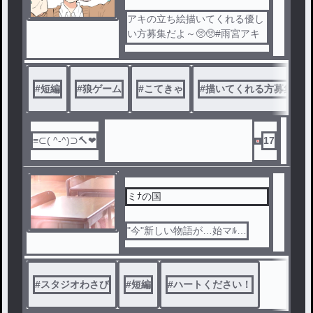
アキの立ち絵描いてくれる優し
い方募集だよ～🥺🥺#雨宮アキ
ってハッシュ付けてくれたら見
に行くからね！
#
短編
#
狼ゲーム
#
こてきゃ
#
描いてくれる方募集
17
ミﾅの国
"今"新しい物語が…始マﾙ…
#
スタジオわさび
#
短編
#
ハートください！