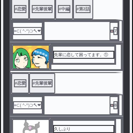
#
恋愛
#
先輩後輩
#
中編
#
第2話
7
先輩に恋して困ってます。①
#
恋愛
#
先輩後輩
8
久しぶり