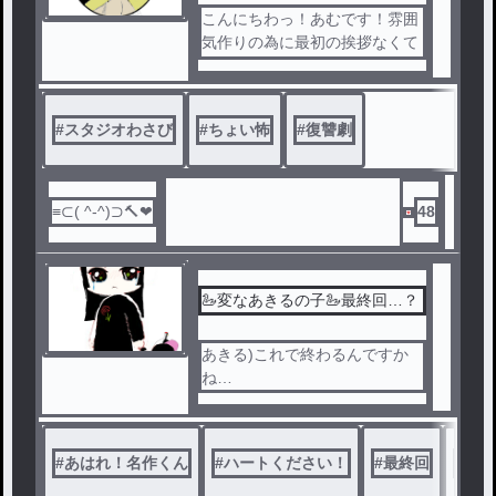
こんにちわっ！あむです！雰囲
気作りの為に最初の挨拶なくて
ごめんなさい…！スタジオわさ
びさんの世界観で書いてみまし
た♪全て私の妄想なので本ゲー
#
スタジオわさび
#
ちょい怖
#
復讐劇
ムとは関係は全くありません！
！
48
🦢変なあきるの子🦢最終回…？
あきる)これで終わるんですか
ね…
#
あはれ！名作くん
#
ハートください！
#
最終回
#
短編