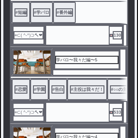
#
短編
#
学パロ
#
番外編
130
学パロ〜我々だ編〜5
#
恋愛
#
学園
#
告白
#
主役は我々だ！
#
○○の主役は
533
学パロ〜我々だ編〜4