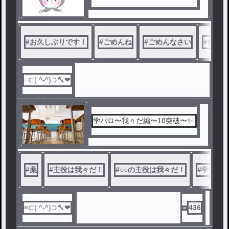
#
お久しぶりです！
#
ごめんね
#
ごめんなさい
#
いいね
学パロ〜我々だ編〜10突破〜✨
#
薬
#
主役は我々だ！
#
○○の主役は我々だ！
#
学パロ
436