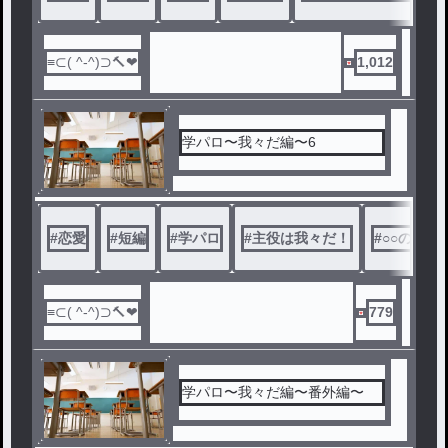
1,012
学パロ〜我々だ編〜6
#
恋愛
#
短編
#
学パロ
#
主役は我々だ！
#
○○の主役
779
学パロ〜我々だ編〜番外編〜