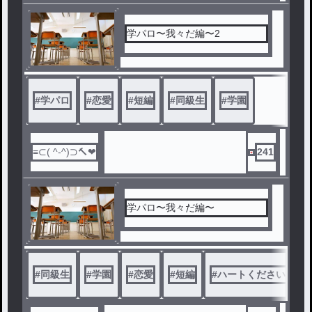
学パロ〜我々だ編〜2
#
学パロ
#
恋愛
#
短編
#
同級生
#
学園
241
学パロ〜我々だ編〜
#
同級生
#
学園
#
恋愛
#
短編
#
ハートください！