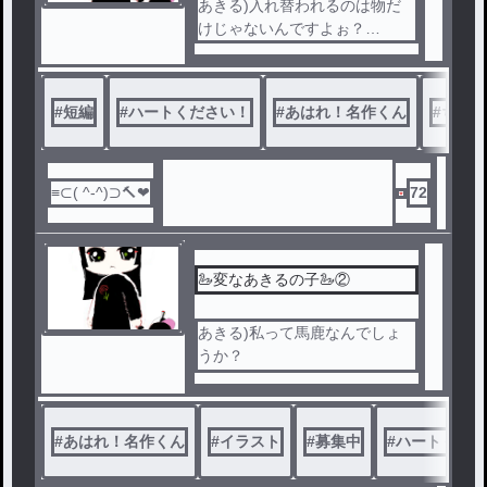
あきる)入れ替われるのは物だ
けじゃないんですよぉ？…
#
短編
#
ハートください！
#
あはれ！名作くん
#
ちょい
72
🦢変なあきるの子🦢②
あきる)私って馬鹿なんでしょ
うか？
つるあむ)まさかの自覚してな
かった！
#
あはれ！名作くん
#
イラスト
#
募集中
#
ハートくださ