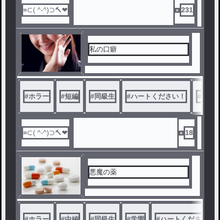
231
私の口癖
#
ホラー
#
短編
#
同級生
#
ハートください！
#
♡お
18
悪魔の薬
#
ホラー
#
中編
#
同級生
#
学園
#
ハートください！