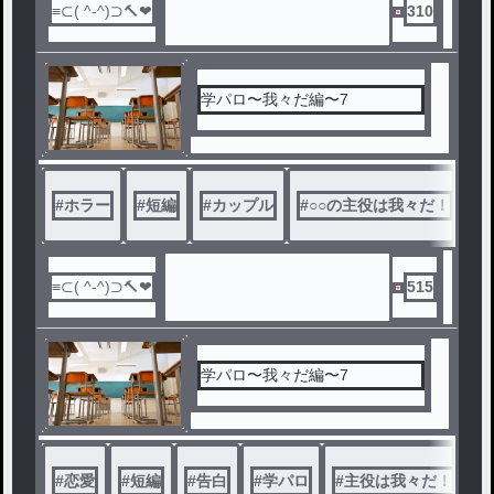
310
学パロ〜我々だ編〜7
#
ホラー
#
短編
#
カップル
#
○○の主役は我々だ！
#
515
学パロ〜我々だ編〜7
#
恋愛
#
短編
#
告白
#
学パロ
#
主役は我々だ！
#