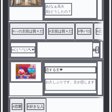
あ)なぁ花火
花)どうしたの？
あ)何話目だっけ
花)え…
#
○○の主役は我々だ
#
主役は我々だ
#
学パロ
#
恋愛
2
恋する主💗
お久しぶりです。主が恋します
。
#
恋愛
#
好きな人