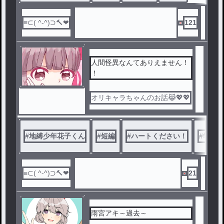
121
人間怪異なんてありえません！
！
オリキャラちゃんのお話😹💖💖
#
地縛少年花子くん
#
短編
#
ハートください！
#
学パロ
21
雨宮アキ～過去～