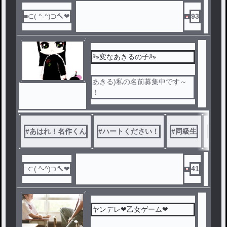
93
🦢変なあきるの子🦢
あきる)私の名前募集中です～
！
#
あはれ！名作くん
#
ハートください！
#
同級生
#
新キ
41