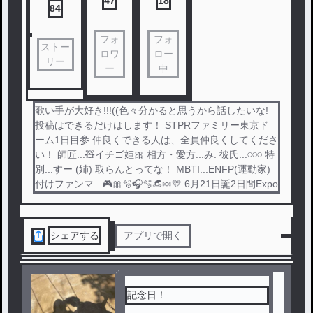
47
18
84
フォ
フォ
ストー
ロワ
ロー
リー
ー
中
歌い手が大好き!!!((色々分かると思うから話したいな!
投稿はできるだけはします！ STPRファミリー東京ド
ーム1日目参 仲良くできる人は、全員仲良くしてくださ
い！ 師匠...🧸イチゴ姫🎀 相方・愛方...み. 彼氏...𓏸𓏸𓏸 特
別...すー (姉) 取らんとってな！ MBTI...ENFP(運動家)
付けファンマ...🎮🎀🫧🎧🫧👒🍬‪💛 6月21日誕2日間Expo
シェアする
アプリで開く
記念日！