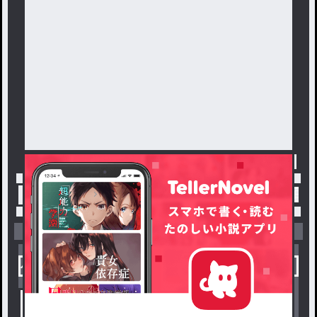
トップ
「結音 ○○とペア画中！！」最新作：記念日！
小説を探す
ジャンルから探す
新着小説一覧
恋愛・ロマンス