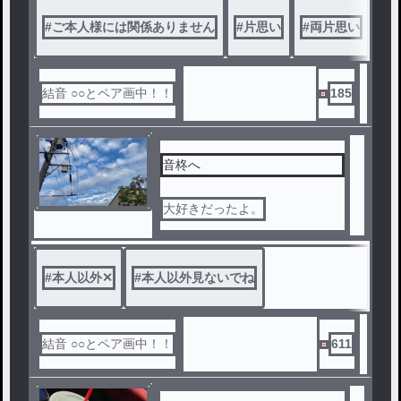
#
ご本人様には関係ありません
#
片思い
#
両片思い
#
Ir
結音 ○○とペア画中！！
185
音柊へ
大好きだったよ。
#
本人以外‪✕‬
#
本人以外見ないでね
結音 ○○とペア画中！！
611