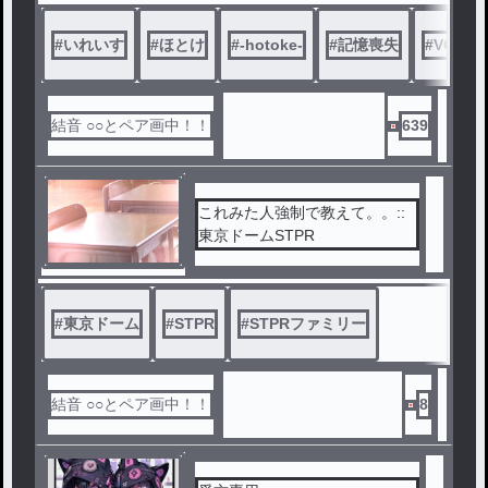
、取り戻していく話
#
いれいす
#
ほとけ
#
-hotoke-
#
記憶喪失
#
VOISIN
結音 ○○とペア画中！！
639
これみた人強制で教えて。。::
東京ドームSTPR
#
東京ドーム
#
STPR
#
STPRファミリー
結音 ○○とペア画中！！
8