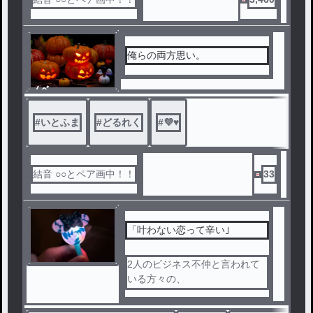
俺らの両方思い。
ノベ
ル
#
いとふま
#
どるれく
#
💜♥️
結音 ○○とペア画中！！
33
「叶わない恋って辛い｣
2人のビジネス不仲と言われて
いる方々の、
両片思いが両思いになる話