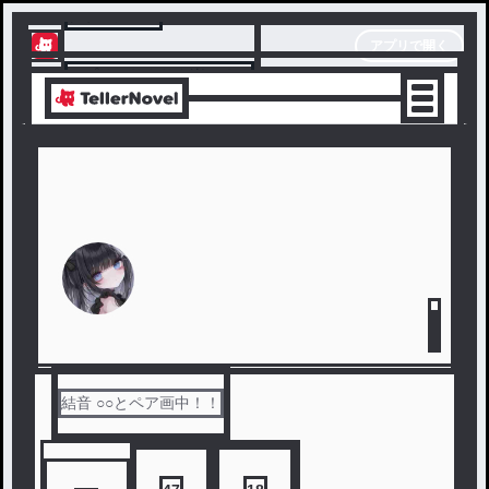
テラーノベル
アプリで開く
アプリでサクサク楽しめる
結音 ○○とペア画中！！