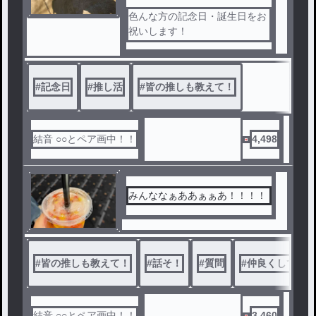
色んな方の記念日・誕生日をお
祝いします！
皆さんの推しや自分のをぜひコ
メしてね！書いたら絶対読みま
す！ 名前だけでもいいよ！
#
記念日
#
推し活
#
皆の推しも教えて！
教えてね！仲良くしてくれると
嬉しいな！
結音 ○○とペア画中！！
4,498
みんななぁああぁぁあ！！！！
#
皆の推しも教えて！
#
話そ！
#
質問
#
仲良くしてね
結音 ○○とペア画中！！
3,460