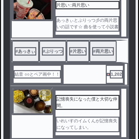
片思い::両片思い
あっきぃとぷりっつ彡の両片思
いの話です☆ 曲を使って小説書
いてます。
曲::King & Prince彡「僕の好き
な人」です。
#
あっきぃ
#
ぷりっつ
#
片思い
#
両片思い
結音 ○○とペア画中！！
1,202
完
結
記憶喪失になった僕と大切な仲
間。
いれいすのイムくんが記憶喪失
になってしまい。
リスナーさん・メンバーさんで