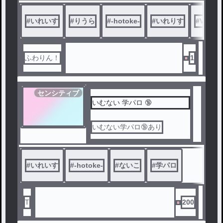
#
いれいす
#
りうら
#
-hotoke-
#
いれりす
#
VOIS
ふわりん！
1
センシティブ
いむない 学パロ 🔞
いむない学パロ🔞あり
#
いれいす
#
-hotoke-
#
ないこ
#
学パロ
T
200