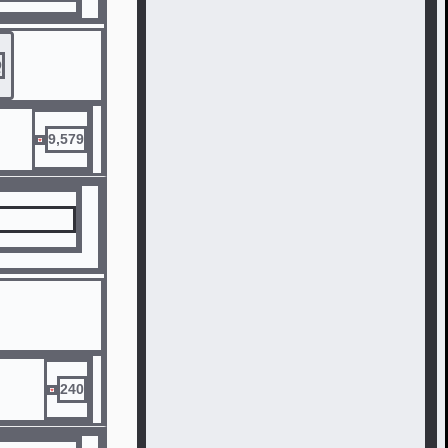
ーをすること
Q
9,579
240