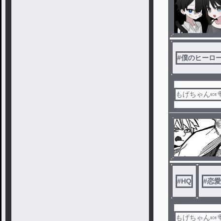
#
僕のヒーロ
もげちゃん🍬
#
HQ
#
恋愛
もげちゃん🍬