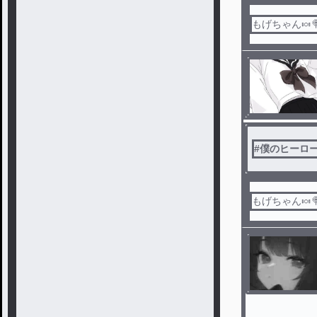
もげちゃん🍬
#
僕のヒーロ
もげちゃん🍬