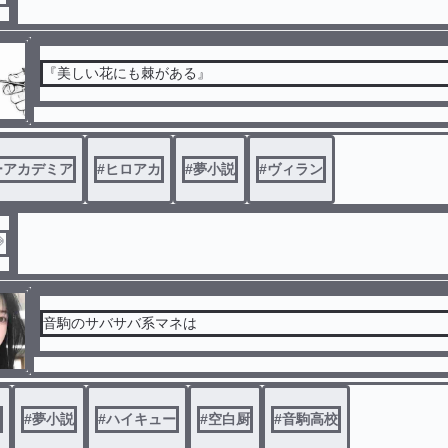
『美しい花にも棘がある』
ーアカデミア
#
ヒロアカ
#
夢小説
#
ヴィラン

音駒のサバサバ系マネは
#
夢小説
#
ハイキュー
#
空白厨
#
音駒高校