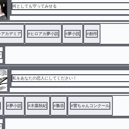
何としても守ってみせる
ーアカデミア
#
ヒロアカ夢小説
#
夢小説
#
創作

完
結
私をあなたの恋人にしてください！
#
夢小説
#
木葉秋紀
#
梟谷
#
雷ちゃんコンクール
