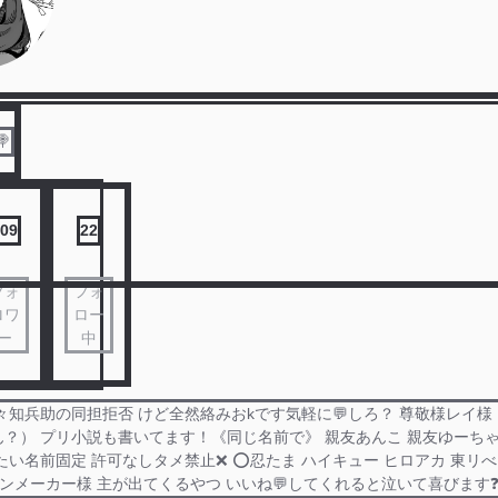

09
22
フォ
フォ
ロワ
ロー
ー
中
久々知兵助の同担拒否 けど全然絡みおkです気軽に💬しろ？ 尊敬様レイ
？） プリ小説も書いてます！《同じ名前で》 親友あんこ 親友ゆーちゃん
い名前固定 許可なしタメ禁止❌ ️⭕️忍たま ハイキュー ヒロアカ 東リべ 
コンメーカー様 主が出てくるやつ いいね💬してくれると泣いて喜びます