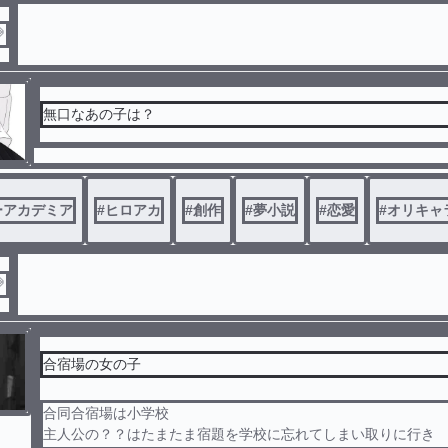

無口なあの子は？
ーアカデミア
#
ヒロアカ
#
創作
#
夢小説
#
恋愛
#
オリキャ

合宿場の女の子
合同合宿場は小学校
主人公の？？はたまたま宿題を学校に忘れてしまい取りに行き