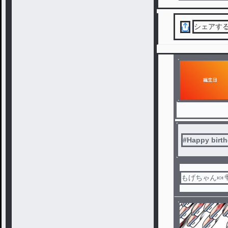
シェアす
#
Happy birt
もげちゃん🍬