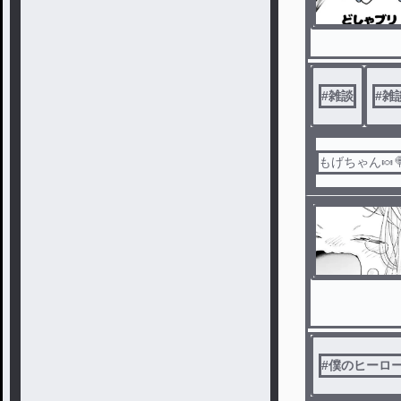
#
雑談
#
雑
もげちゃん🍬
#
僕のヒーロ