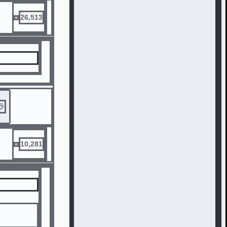
26,513
ラ
10,281