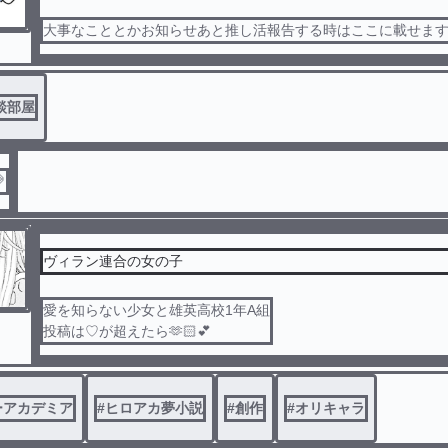
大事なこととかお知らせあと推し活報告する時はここに載せま
談部屋

ヴィラン連合の女の子
愛を知らない少女と雄英高校1年A組
投稿は♡が超えたら🫶🏻︎💕︎︎
ーアカデミア
#
ヒロアカ夢小説
#
創作
#
オリキャラ