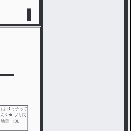
様（ぶりっ子って
🦅🍁 プリ民
地雷 （BL
❓