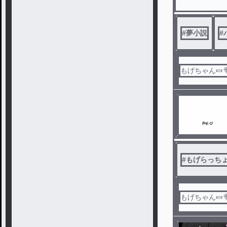
#
夢小説
#
もげちゃん🍬
#
もげらっち
もげちゃん🍬