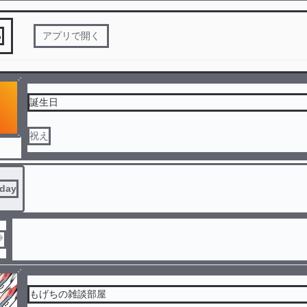
る
アプリで開く
誕生日
祝え
hday

もげちの雑談部屋