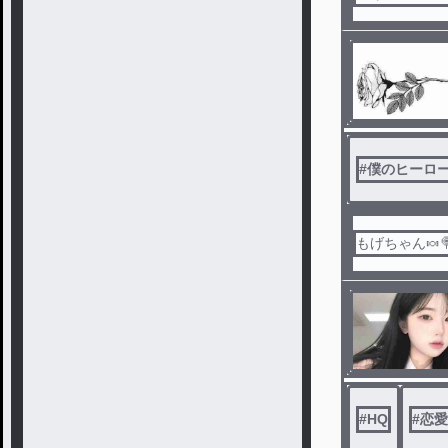
#
僕のヒーロ
もげちゃん🍬
#
HQ
#
恋愛