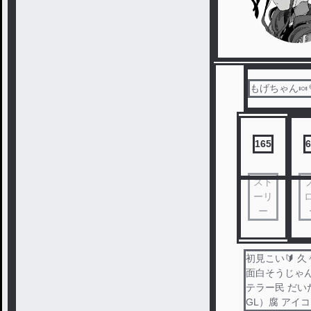
もげちゃん🍬
165
6
スト
ーリ
ー
初見こい🔰 
面白そうじゃん
テラー民 だいた
GL）腐 アイ