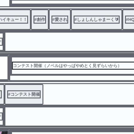
高校の合同合宿のことに付いて知らされ条件付きでマネージャ
になった
（こうゆう系初めて書くので）
ハイキュー！！
#
創作
#
愛され
#
しょしんしゃまーく🔰
#
H

コンテスト開催（ノベルはやっぱやめとく見ずらいから）
ょ
#
コンテスト開催
