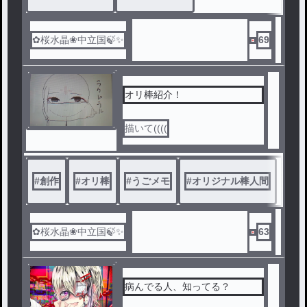
✿桜水晶❀中立国🍃✨
69
オリ棒紹介！
描いて((((
#
創作
#
オリ棒
#
うごメモ
#
オリジナル棒人間
✿桜水晶❀中立国🍃✨
63
病んでる人、知ってる？