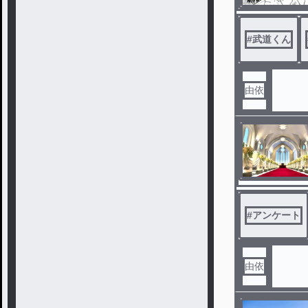
#
武道くん
由依
#
アンケート
由依