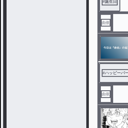
#
誕生日
由依
#
ハッピーバ
由依