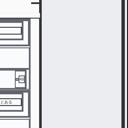
40
いとある