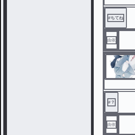
#
ちてね
由依
#
？
由依