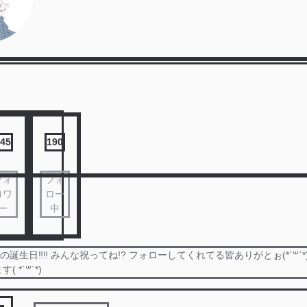
45
190
フォ
フォ
ロワ
ロー
ー
中
の誕生日‼️‼️ みんな祝ってね!? フォローしてくれてる皆ありがとぉ(*´꒳`
 *´꒳`*)