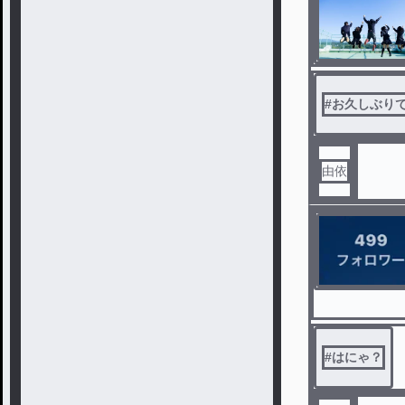
#
お久しぶり
由依
#
はにゃ？