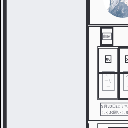
由依
86
5
スト
ーリ
ー
9月30日はうち
しくお願いします(