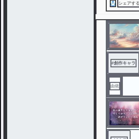
シェアす
#
創作キャラ
由依