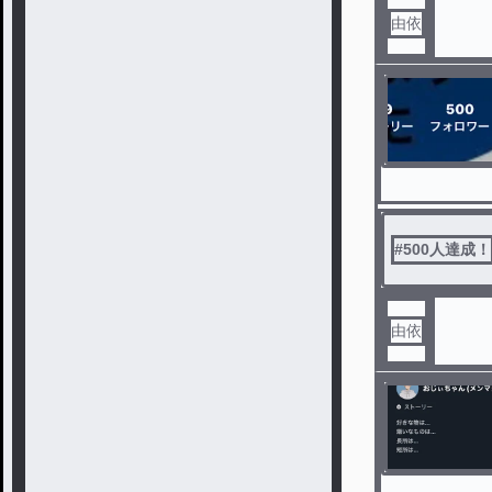
由依
#
500人達成！
由依