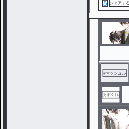
シェアす
#
マッシュル
あまぐれ