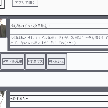
る
アプリで開く
推し達のドタバタ日常を！
今回は私と推し（マドル兄弟）ですが、次回はキャラを増やし
出てこない人も居ますが、許してね(・∀・)
#
マドル兄弟
#
オタワス
#
レムシェ
−必ずまた−