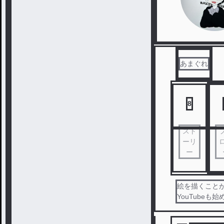
あまぐれ
8
スト
ーリ
ー
絵を描くこと
YouTube