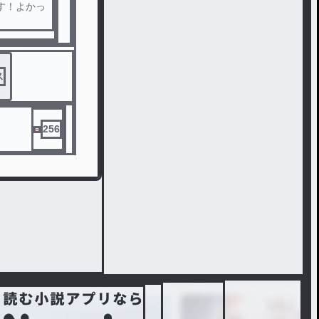
す！よかっ
ス
256