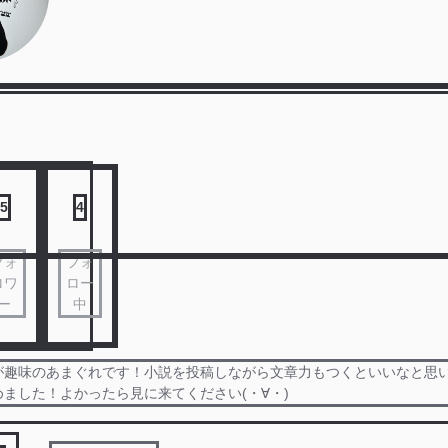
5
4
フォ
フォ
ロワ
ロー
ー
中
が趣味のあまぐれです！小説を投稿しながら文章力もつくといいなと思
も始めました！よかったら見に来てください(・∀・)