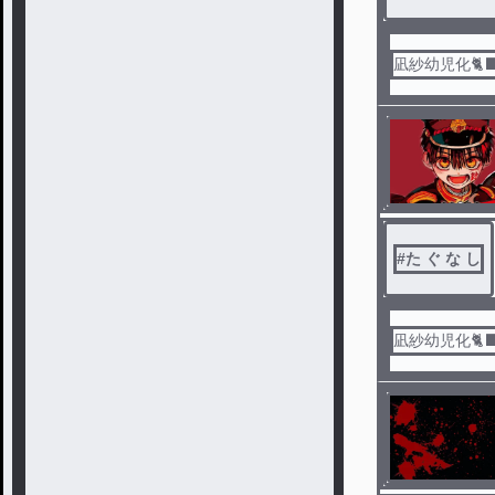
凪紗幼児化🐈⬛
#
た ぐ な し
凪紗幼児化🐈⬛