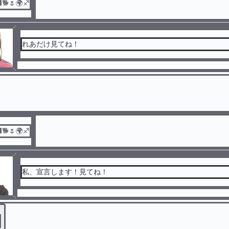
🌷🌍♐
れあだけ見てね！
🌷🌍♐
私、宣言します！見てね！