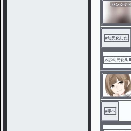
センシテ
#
幼児化した
凪紗幼児化🐈⬛
#
零へ