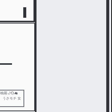
柚羅🌙💞☁
） うさモチ 女