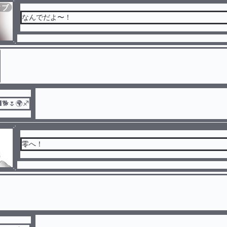
ィブ
なんでだよ〜！
🌷🌍♐
零へ！