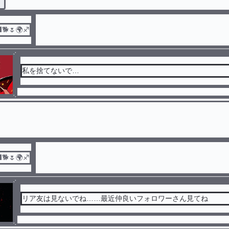
🌷🌍♐
私を捨てないで…
🌷🌍♐
リア友は見ないでね……最近仲良いフォロワーさん見てね