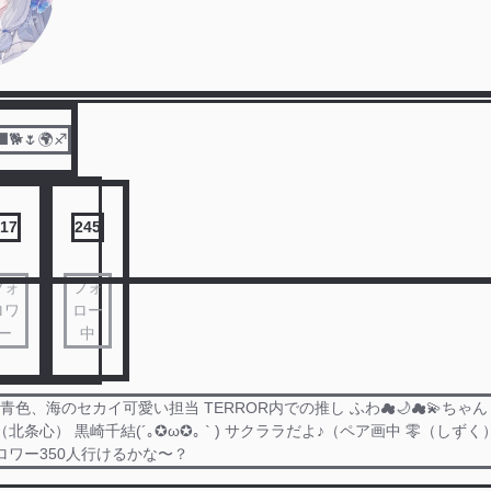
🐕🌷🌍♐
17
245
フォ
フォ
ロワ
ロー
ー
中
sの、青色、海のセカイ可愛い担当 TERROR内での推し ふわ☁🌙☁💫ちゃん 
北条心） 黒崎千結(´｡✪ω✪｡ ` ) サクララだよ♪（ペア画中 零（しずく
ロワー350人行けるかな〜？