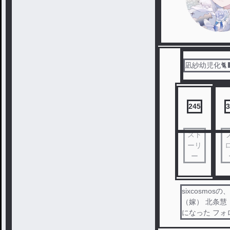
凪紗幼児化🐈⬛
245
3
スト
ーリ
ー
sixcosmo
（嫁） 北条慧（
になった フォ