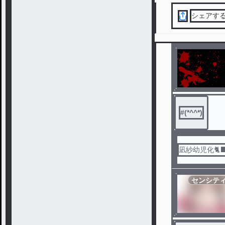
シェアす
#
(*^^*)
凪紗幼児化🐈⬛
センシテ