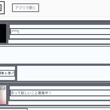
る
アプリで開く
(*^^*)
🌷🌍♐
ィブ
言って欲しいこと募集中！