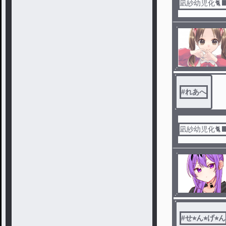
凪紗幼児化🐈⬛
#
れあへ
凪紗幼児化🐈⬛
#
せ⭐︎ん⭐︎げ⭐︎ん