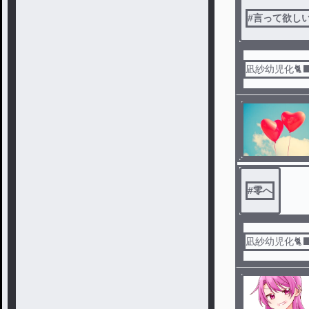
#
言って欲し
凪紗幼児化🐈⬛
#
零へ
凪紗幼児化🐈⬛