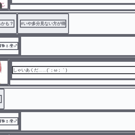
るかも？
#
いや多分見ない方が得
🌷🌍♐
しゃいあくだ……(´；ω；｀)
！
🌷🌍♐