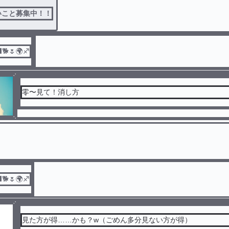
いこと募集中！！
🌷🌍♐
零〜見て！消し方
🌷🌍♐
見た方が得……かも？w（ごめん多分見ない方が得）