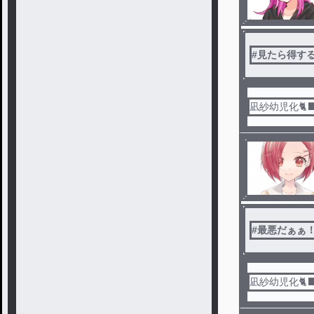
#
見たら得す
凪紗幼児化🐈⬛
#
最悪だぁぁ
凪紗幼児化🐈⬛