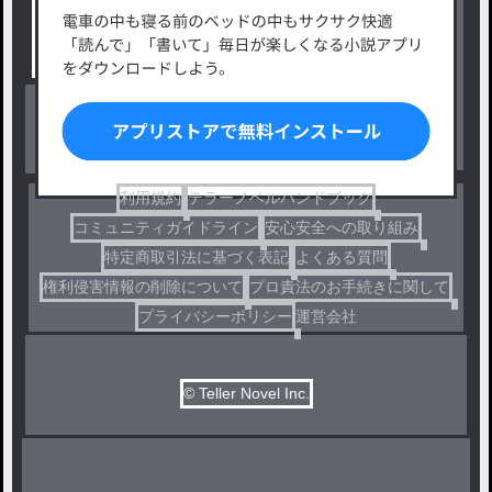
タグ一覧
ロマンスファンタジー
小説コンテスト応募・公募
ファンタジー・異世界・SF
出版・メディアミックス作品
ホラー・ミステリー
BL
ドラマ
コメディ
利用規約
テラーノベルハンドブック
コミュニティガイドライン
安心安全への取り組み
特定商取引法に基づく表記
よくある質問
権利侵害情報の削除について
プロ責法のお手続きに関して
プライバシーポリシー
運営会社
© Teller Novel Inc.