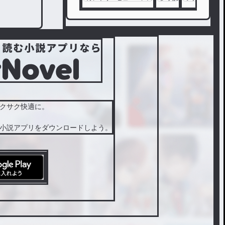
クサク快適に。
小説アプリをダウンロードしよう。