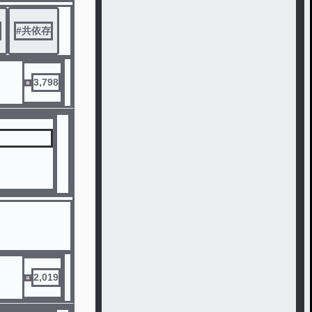
#
共依存
3,798
2,019