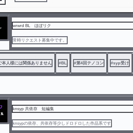
wrwrd BL ほぼリク
常時リクエスト募集中です。
ご本人様には関係ありません
#
BL
#
第4回テノコン
#
syp受け
knsyp 共依存 短編集
knsypの依存、共依存等少しドロドロした作品系です