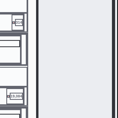
314
19,084