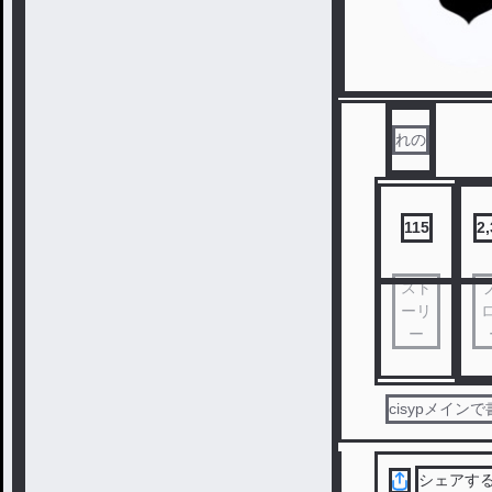
れの
115
2
スト
ーリ
ー
cisypメイン
シェアす