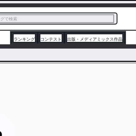
ス
タグで検索
く
ランキング
コンテスト
出版・メディアミックス作品