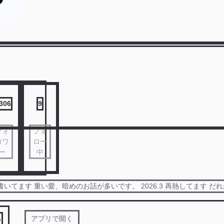
,306
9
フォ
フォ
ロワ
ロー
ー
中
で書いてます 重い愛、暗めのお話が多いです。 2026.3 再熱してます だ
る
アプリで開く