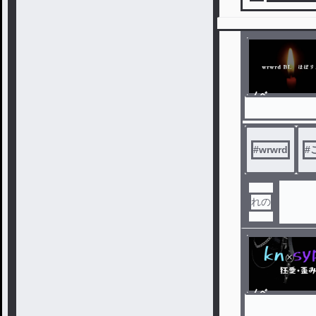
ノベ
ル
#
wrwrd
#
れの
ノベ
ル