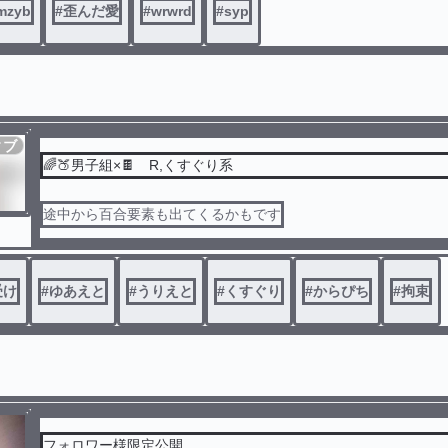
mzyb
#
歪んだ愛
#
wrwrd
#
syp
ィブ
🌈🍑男子組×🍫 R,くすぐり系
途中から百合要素も出てくるかもです
受け
#
ゆあえと
#
うりえと
#
くすぐり
#
からぴち
#
拘束
フォロワー様限定公開