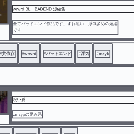
wrwrd BL BADEND 短編集
全てバッドエンド作品です。すれ違い、浮気多めの短編
です
リクエスト募集してます
#
共依存
#
wrwrd
#
バットエンド
#
浮気
#
mzyb
呪い愛
zmsypの歪み系