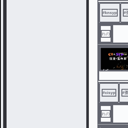
#
knsyp
#
れの
ノベ
ル
#
cisyp
#
れの