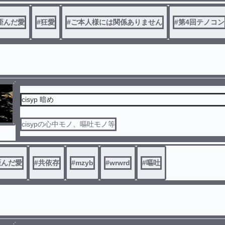
歪んだ愛
#
狂愛
#
ご本人様には関係ありません
#
第4回テノコン
cisyp 暗め
cisypの心中モノ、嘔吐モノ等
歪んだ愛
#
共依存
#
mzyb
#
wrwrd
#
嘔吐