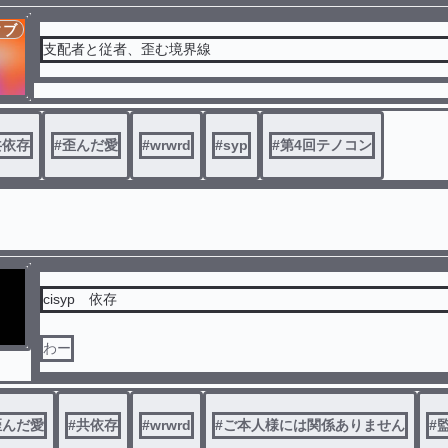
ィブ
支配者と従者、歪む境界線
共依存
#
歪んだ愛
#
wrwrd
#
syp
#
第4回テノコン
cisyp 依存
わー
歪んだ愛
#
共依存
#
wrwrd
#
ご本人様には関係ありません
#