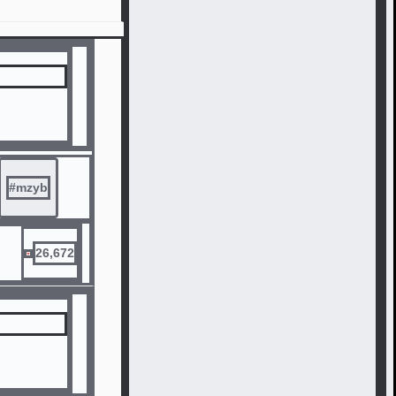
#
mzyb
26,672