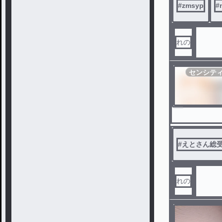
#
zmsyp
#
れの
センシテ
#
えとさん総
れの