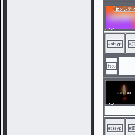
センシテ
ノベ
ル
#
cisyp
#
れの
ノベ
ル
#
cisyp
#