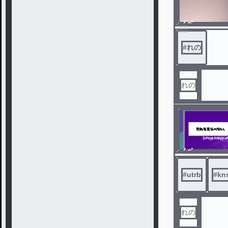
ノベ
ル
#
れの
れの
ノベ
ル
#
utrb
#
kn
れの