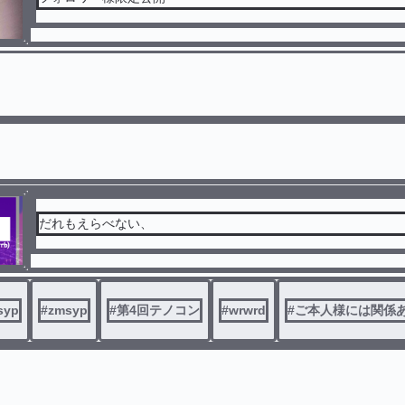
だれもえらべない、
syp
#
zmsyp
#
第4回テノコン
#
wrwrd
#
ご本人様には関係