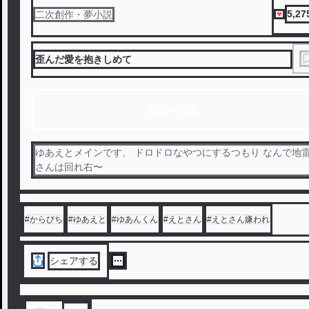
5,27
二次創作・夢小説
歪んだ愛を抱きしめて
1話から読む
ゆあえとメインです、 ドロドロなやつにするつもり なんで地
さんは回れ右〜
#
からぴち
#
ゆあえと
#
ゆあんくん
#
えとさん
#
えとさん嫌われ
シェアする