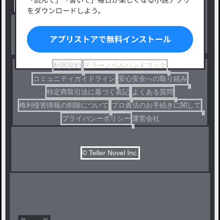
出版・メディアミックス作品
ホラー・ミステリー
BL
ドラマ
コメディ
利用規約
テラーノベルハンドブック
コミュニティガイドライン
安心安全への取り組み
特定商取引法に基づく表記
よくある質問
権利侵害情報の削除について
プロ責法のお手続きに関して
プライバシーポリシー
運営会社
© Teller Novel Inc.