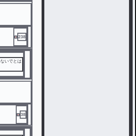
238
見ないでとは
38