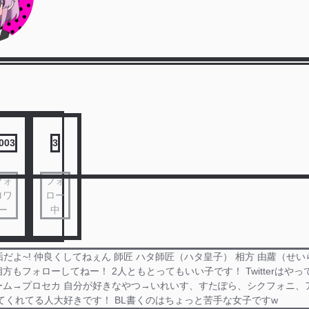
,003
3
フォ
フォ
ロワ
ロー
ー
中
垢だよ~! 仲良くしてねぇん 師匠 ハタ師匠（ハタ皇子） 相方 由蘿（せい
方もフォローしてねー！ 2人ともとってもいい子です！ Twitterはやっ
ーム→プロセカ 自分が好きなやつ→いれいす、すたぽら、シクフォニ、
てくれてる人大好きです！ BL書くのはちょっと苦手な女子ですw