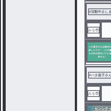
#
活動中止し
みる😎
#
ハタ皇子さ
みる😎
センシテ