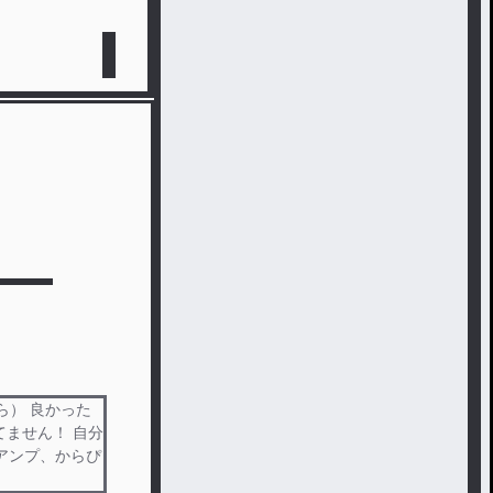
ら） 良かった
てません！ 自分
アンプ、からぴ