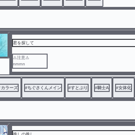
君を探して
⚠️注意⚠️
nmmn
女体化
ちょくちょく暴力
クカラーズ
#
ちぐさくんメイン
#
すとぷり
#
騎士A
#
女体化
推しの推し