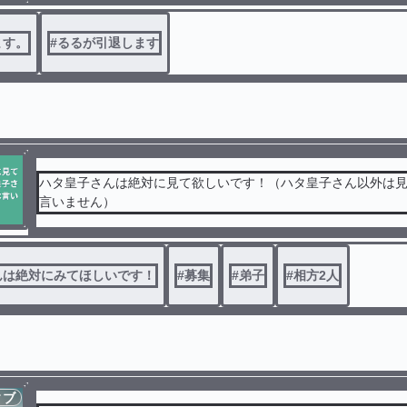
ます。
#
るるが引退します
ハタ皇子さんは絶対に見て欲しいです！（ハタ皇子さん以外は
言いません）
んは絶対にみてほしいです！
#
募集
#
弟子
#
相方2人
ィブ