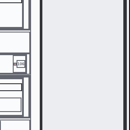
106
おきますね☆