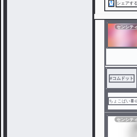
シェアす
センシテ
#
コムドット
ちょこぱい🍫
センシテ