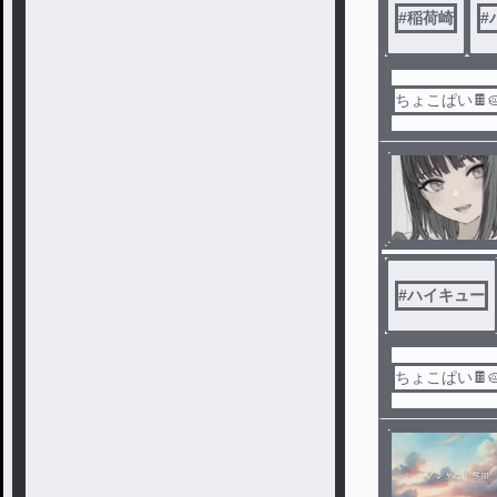
#
稲荷崎
#
ちょこぱい🍫
#
ハイキュー
ちょこぱい🍫