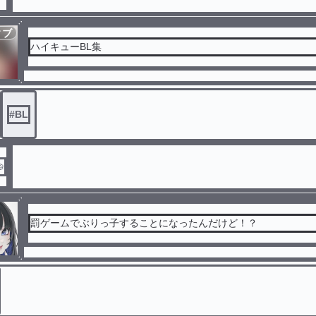
ィブ
ハイキューBL集
#
BL

罰ゲームでぶりっ子することになったんだけど！？