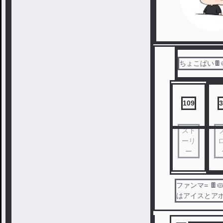
ちょこぱい🍫
109
3
スト
ーリ
ー
ファンマ= 
はアイスとアポロ