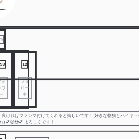

53
12
フォ
フォ
ロワ
ロー
ー
中
🥧 良ければファンマ付けてくれると嬉しいです！ 好きな物猫とハイキュ
💕😋😍💕 よろしくです！