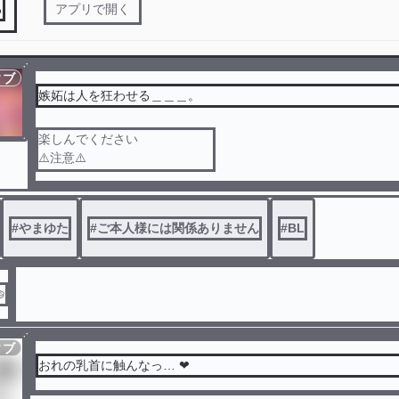
る
アプリで開く
ィブ
嫉妬は人を狂わせる＿＿＿。
楽しんでください
⚠️注意⚠️
下手くそ
通報🙅✖
‪ はあと👌´-
#
やまゆた
#
ご本人様には関係ありません
#
BL
やまととゆうた付き合ってます

ィブ
おれの乳首に触んなっ…‪ ❤︎