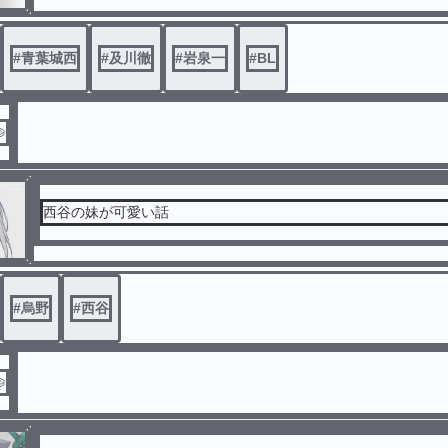
#
青葉城西
#
及川徹
#
岩泉一
#
BL

西谷の妹が可愛い話
#
烏野
#
西谷
