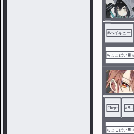
#
ハイキュー
ちょこぱい🍫
#
krpt
#
BL
ちょこぱい🍫