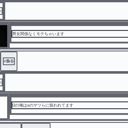

男女関係なくモテちゃいます
#
梟谷

Ωの俺は‪α‬のヤツらに狙われてます