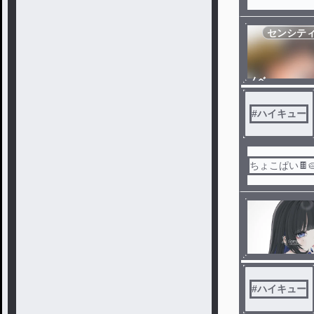
センシテ
ノベ
ル
#
ハイキュー
ちょこぱい🍫
#
ハイキュー