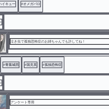
ハイキュー
#
オメガパロ

泣き虫で孤独恐怖症のお姉ちゃんでも許してね！
#
青葉城西
#
国見英
#
孤独恐怖症

アンケート専用