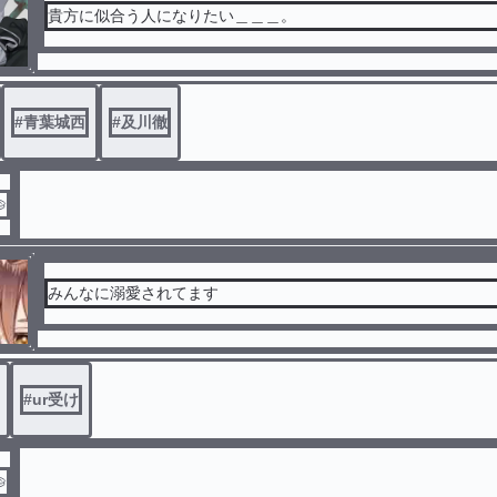
貴方に似合う人になりたい＿＿＿。
#
青葉城西
#
及川徹

みんなに溺愛されてます
#
ur受け
