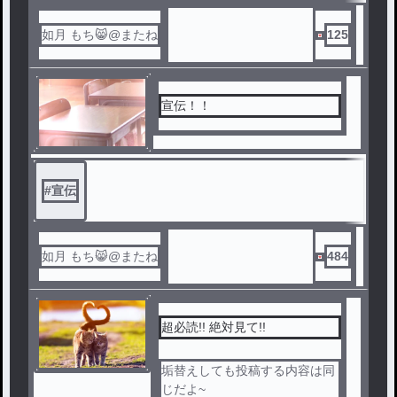
如月 もち😸@またね
125
宣伝！！
#
宣伝
如月 もち😸@またね
484
超必読!! 絶対見て!!
垢替えしても投稿する内容は同
じだよ~