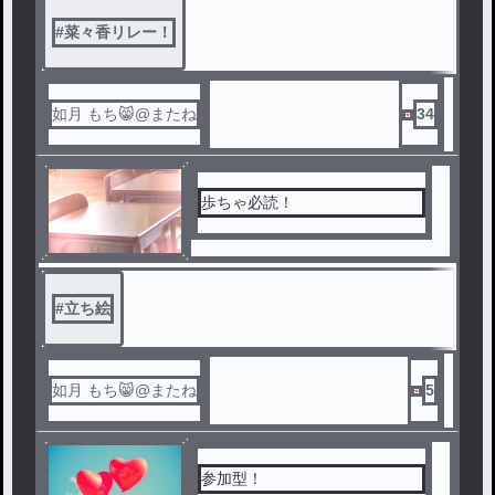
#
菜々香リレー！
如月 もち😸@またね
34
歩ちゃ必読！
#
立ち絵
如月 もち😸@またね
5
参加型！