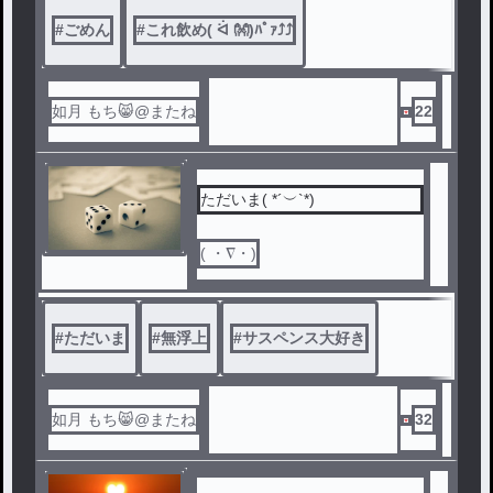
#
ごめん
#
これ飲め( ᐛ 👐)ﾊﾟｧ⤴︎⤴
如月 もち😸@またね
22
ただいま( *´︶`*)
( ・∇・)
#
ただいま
#
無浮上
#
サスペンス大好き
如月 もち😸@またね
32