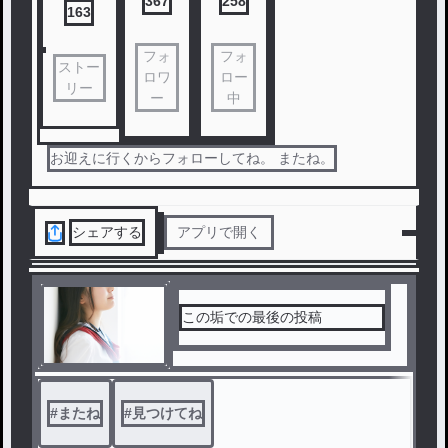
367
258
163
フォ
フォ
ストー
ロワ
ロー
リー
ー
中
お迎えに行くからフォローしてね。 またね。
シェアする
アプリで開く
この垢での最後の投稿
#
またね
#
見つけてね