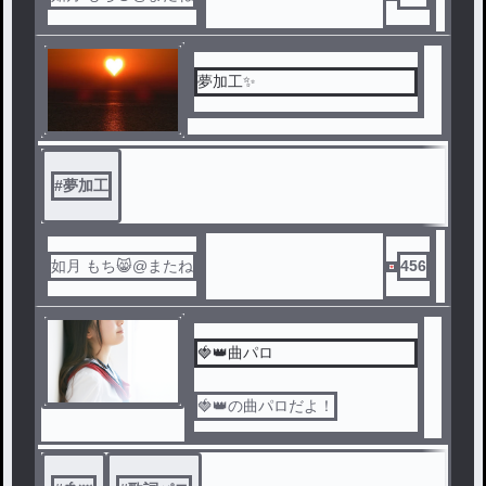
夢加工✨
#
夢加工
如月 もち😸@またね
456
🍓👑曲パロ
🍓👑の曲パロだよ！