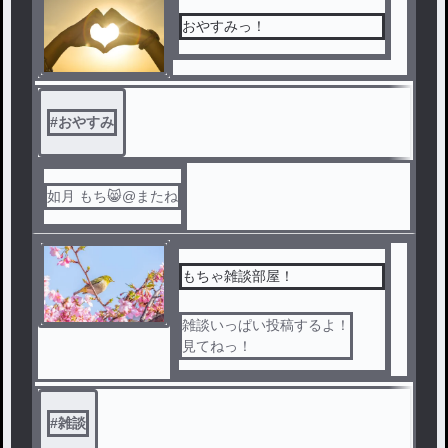
おやすみっ！
#
おやすみ
如月 もち😸@またね
もちゃ雑談部屋！
雑談いっぱい投稿するよ！
見てねっ！
#
雑談