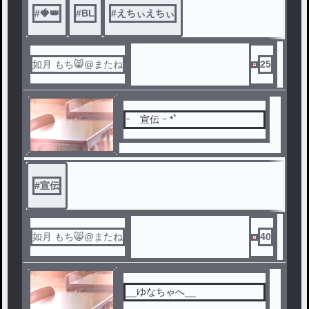
#
🍓👑
#
BL
#
えちぃえちぃ
如月 もち😸@またね
25
ｰ 宣伝 ｰ *ﾟ
#
宣伝
如月 もち😸@またね
40
__ゆなちゃへ__