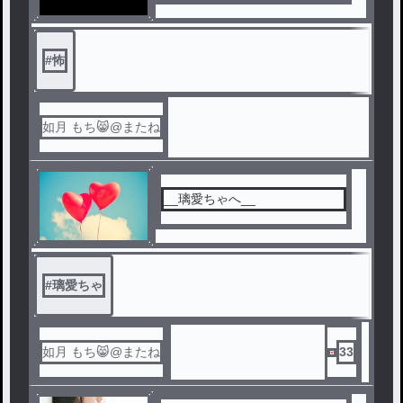
#
怖
如月 もち😸@またね
__璃愛ちゃへ__
#
璃愛ちゃ
如月 もち😸@またね
33