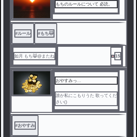
もちのルールについて 必読。
#
ルール
#
もち🐱
如月 もち😸@またね
15
おやすみっ…
誰か私にこもりうた 歌ってくだ
さい()
#
おやすみ