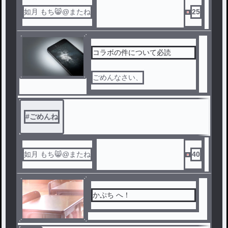
如月 もち😸@またね
25
コラボの件について必読
ごめんなさい、
#
ごめんね
如月 もち😸@またね
40
かぷち へ！