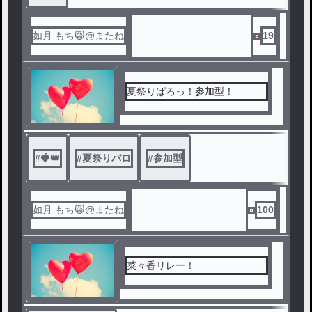
如月 もち😸@またね
19
夏祭りぱろっ！参加型！
#
🍓👑
#
夏祭りパロ
#
参加型
如月 もち😸@またね
100
菜々香リレー！