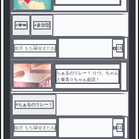
#
🍓👑
#
参加型
如月 もち😸@またね
15
らぁるのリレー！ りつ。ちゃん
と奏音☆ちゃん必読！
#
らぁるのリレー！
如月 もち😸@またね
11