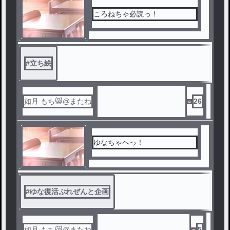
ころねちゃ必読っ！
#
立ち絵
如月 もち😸@またね
26
ゆなちゃへっ！
#
ゆな復活ぷれぜんと企画
如月 もち😸@またね
5