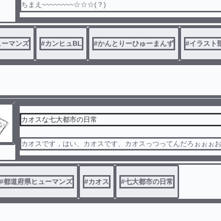
ちまえ~~~~~~~~☆☆☆(？)
すごく痛いので注意！！！
ューマンズ
#
カンヒュBL
#
かんとりーひゅーまんず
#
イラスト
カオスな七大都市の日常
カオスです，はい、カオスです、カオスっつってんだろぉぉぉお
#
都道府県ヒューマンズ
#
カオス
#
七大都市の日常