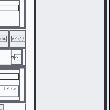
BL
#
イギリス受け
270
！これからの