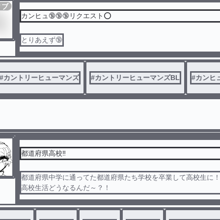
ィブ
カンヒュ🔞🔞🔞リクエスト⭕️
とりあえず🔞
#
カントリーヒューマンズ
#
カントリーヒューマンズBL
#
カンヒュ
都道府県高校‼️
都道府県中学に通ってた都道府県たち学校を卒業して高校生に
高校生活どうなるんだ～？！