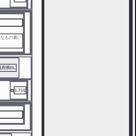
んなもの書い
けです！ペア
道府県BL
1,710