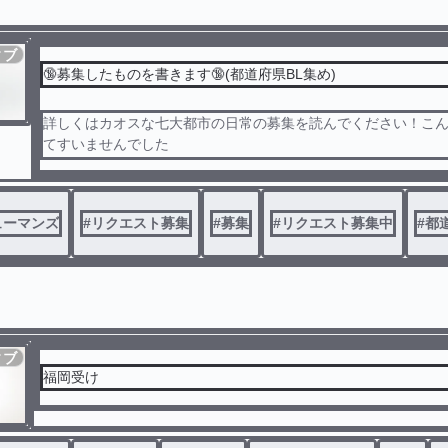
ィブ
🔞募集したものを書きます🔞(都道府県BL集め)
詳しくはカオスな七大都市の日常の募集を読んでください！こ
てすいませんでした
他には僕が書きたいペアをどんどんぐちゃぐちゃにしていくだ
募集してます！
ューマンズ
#
リクエスト募集
#
募集
#
リクエスト募集中
#
都
ィブ
福岡受け