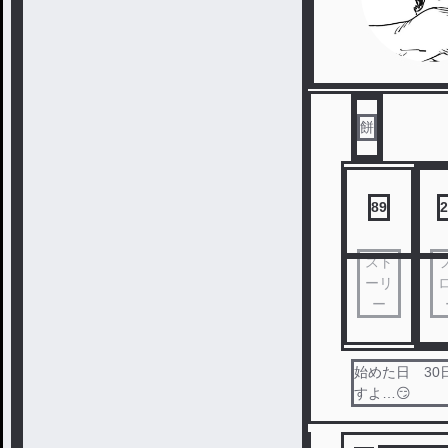
餅
89
2
スト
ーリ
ー
始めた日 30
すよ…😏