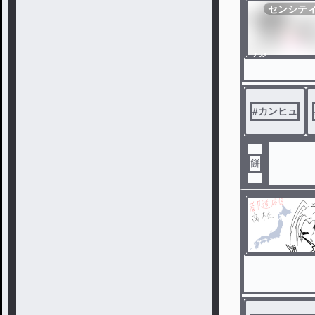
センシテ
ノベ
ル
#
カンヒュ
餅