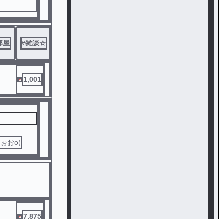
部屋
#
雑談☆
#
キャラ崩壊☆
1,001
ぉおo(
7,875