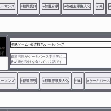
ューマンズ
#
福岡受け
#
都道府県
#
都道府県擬人化
#
BL
#
洗脳ゲーム×都道府県ケーキバース
都道府県がケーキバース本世界に…
攻め達が受けを食べていく話です
ューマンズ
#
都道府県
#
都道府県擬人化
#
BL
#
ケーキバース