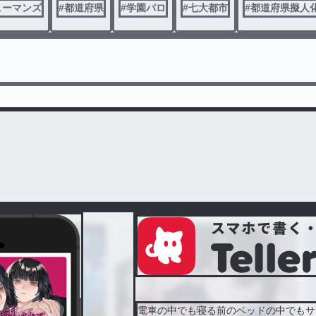
ューマンズ
#
都道府県
#
学園パロ
#
七大都市
#
都道府県擬人
電車の中でも寝る前のベッドの中でもサ