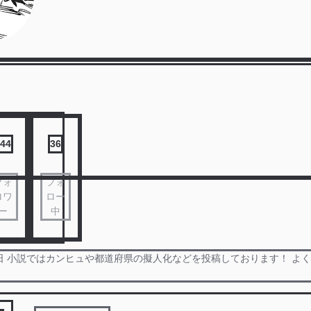
44
36
フォ
フォ
ロワ
ロー
ー
中
日 小説ではカンヒュや都道府県の擬人化などを投稿しております！ よ