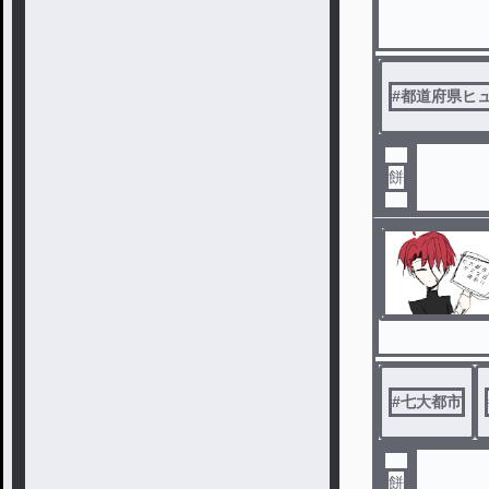
#
都道府県ヒ
餅
#
七大都市
餅