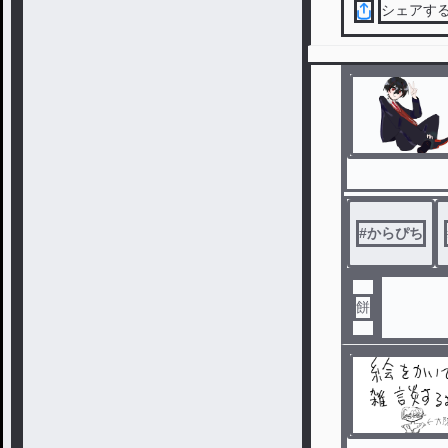
シェアす
#
からぴち
餅