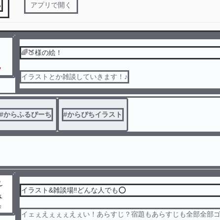
る
アプリで開く
🌈🍑様の絵！
イラストとか雑談していきます！♪
#
からふるぴーち
#
からぴちイラスト
イラスト&雑談場‼︎どんな人でも⭕️
イェぇえぇぇぇえぇい！あらすじ？宿題もあらすじも全部全部