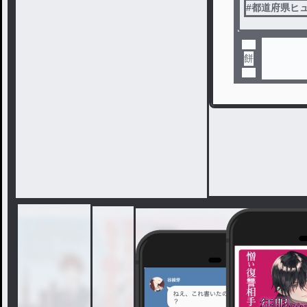
#
都道府県ヒ
餅