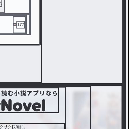
化
177
クサク快適に。