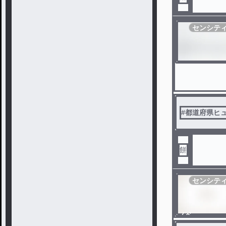
センシテ
#
都道府県ヒ
餅
センシテ
ノベ
ル