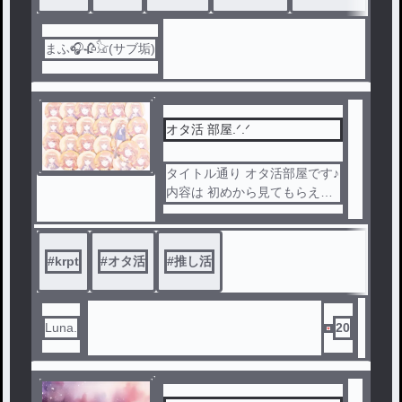
まふ🎧🥀𓃠‪(サブ垢)
オタ活 部屋.ᐟ.ᐟ
タイトル通り オタ活部屋です♪
内容は 初めから見てもらえる
と幸いです🫶
地雷さんなど少し注意ありか
も､？
#
krpt
#
オタ活
#
推し活
Luna.
20