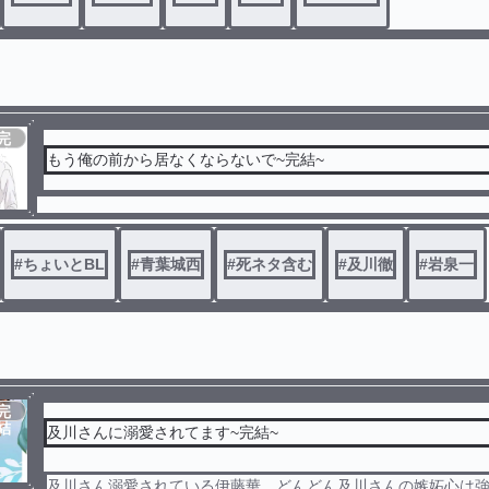
完
結
もう俺の前から居なくならないで~完結~
#
ちょいとBL
#
青葉城西
#
死ネタ含む
#
及川徹
#
岩泉一
完
結
及川さんに溺愛されてます~完結~
及川さん溺愛されている伊藤華。どんどん及川さんの嫉妬心は