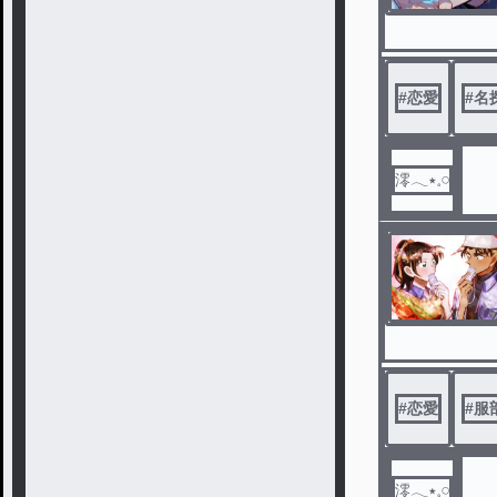
#
恋愛
#
名
澪𓂃٭𓈒𓏸
#
恋愛
#
服
澪𓂃٭𓈒𓏸