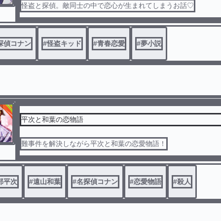
怪盗と探偵。敵同士の中で恋心が生まれてしまうお話♡
探偵コナン
#
怪盗キッド
#
青春恋愛
#
夢小説
平次と和葉の恋物語
難事件を解決しながら平次と和葉の恋愛物語！
部平次
#
遠山和葉
#
名探偵コナン
#
恋愛物語
#
殺人