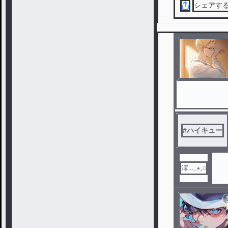
シェアす
#
ハイキュー
澪𓂃٭𓈒𓏸