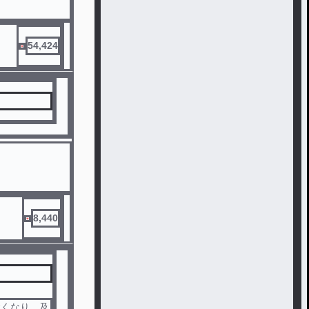
54,424
8,440
強くなり、及