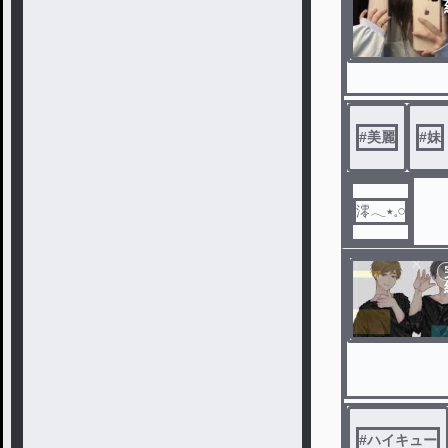
#
美麗
#
妹
澪𓂃٭𓈒𓏸
#
ハイキュー