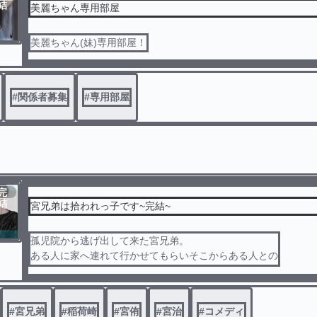
結
美麗ちゃん専用部屋
美麗ちゃん(妹)専用部屋！
#
関係者募集
#
専用部屋
完
結
宮兄弟は拾われっ子です~完結~
孤児院から逃げ出して来た宮兄弟。
ある人に家へ連れて行かせてもらいそこからある人との
共同生活が始まる！
気になったなら本編へ飛んでね✌️💕
#
宮兄弟
#
稲荷崎
#
宮侑
#
宮治
#
コメディ