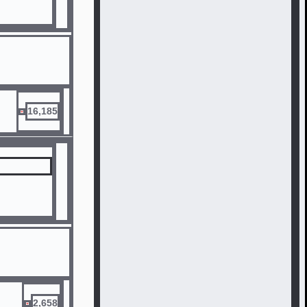
16,185
2,658