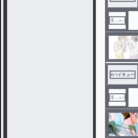
澪𓂃٭𓈒𓏸
#
ハイキュー
澪𓂃٭𓈒𓏸