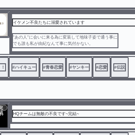
イケメン不良たちに溺愛されています
"あの人''に会いに来る為に変装して地味子姿で通う事に
でも誰も私が由紀なんて事に気付かない。
でも新しく出会う人たちと楽しく学園生活を！
イケメンたちに溺愛されています❤︎
！！
#
ハイキュー
#
青春恋愛
#
ヤンキー
#
恋愛
#
伝説
完
結
HQチームは無敵の不良です~完結~