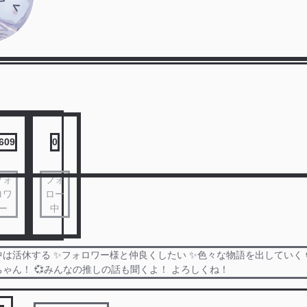
,609
0
フォ
フォ
ロワ
ロー
ー
中
中は活休する ✨フォロワー様と仲良くしたい ✨色々な物語を出していく 
ゃん！ 💞みんなの推しの話も聞くよ！ よろしくね！