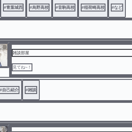
#
青葉城西
#
烏野高校
#
音駒高校
#
稲荷崎高校
#
など
完
結
雑談部屋
見てね~！
#
自己紹介
#
雑談
完