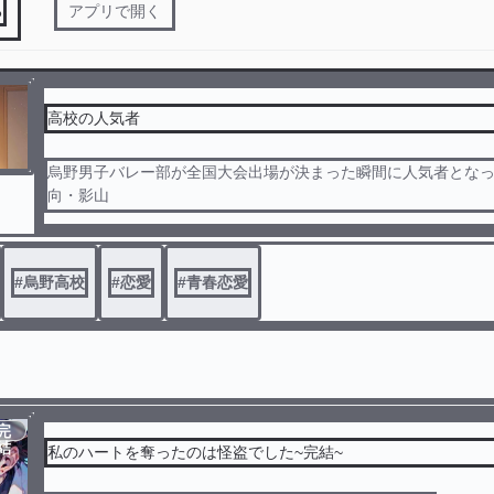
る
アプリで開く
高校の人気者
烏野男子バレー部が全国大会出場が決まった瞬間に人気者とな
向・影山
そんな3人の存在しか知らなかった海夢・昊空・日奈子
この3人がまさかの関わりを持つ！？
#
烏野高校
#
恋愛
#
青春恋愛
続きは本編へ💞✨
完
結
私のハートを奪ったのは怪盗でした~完結~