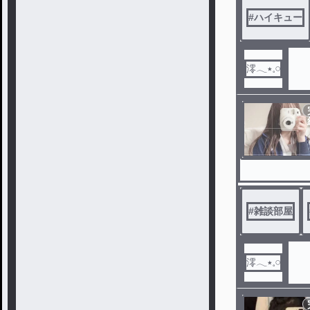
#
ハイキュー
澪𓂃٭𓈒𓏸
#
雑談部屋
澪𓂃٭𓈒𓏸