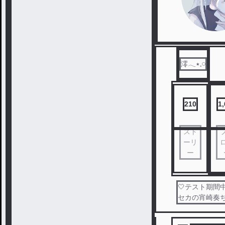
澪𓂃٭𓈒𓏸
210
1
スト
ーリ
ー
🤍テスト期間
セカの宵崎奏ち