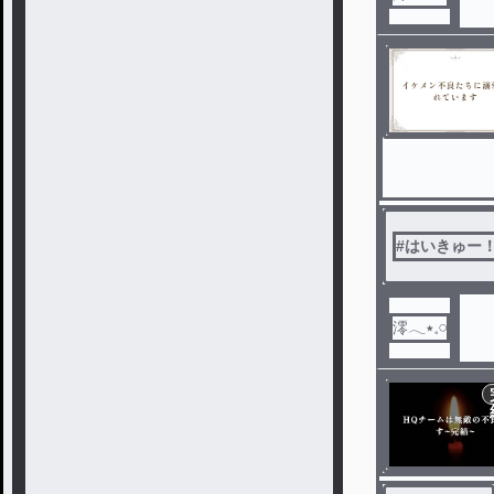
#
はいきゅー
澪𓂃٭𓈒𓏸