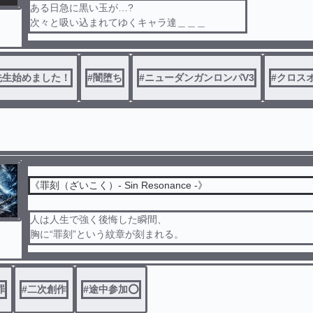
ある日急に黒い玉が…?
次々と吸い込まれてゆくキャラ達＿＿＿
どうやら魔王を倒さないと帰れないらしく＿＿？
先生始めました！
#
闇堕ち
#
ニューダンガンロンパV3
#
クロス
《罪刻（ざいこく）- Sin Resonance -》
人は人生で強く後悔した瞬間、
胸に“罪刻”という紋章が刻まれる。
その刻印が超能力を生む。
罪
#
二次創作
#
途中参加️⭕️
この物語は過去に罪を犯した者達が世界を救うために行動する物