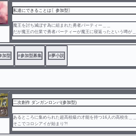
私達にできることは〖参加型〗
魔王を討ち滅ぼす為に組まれた勇者パーティー＿＿
だが魔王の仕業で勇者パーティーが魔王に寝返ったという噂が
勇者達はどこの街にも受け入れて貰えず＿＿
そこに新しい勇者パーティが＿＿元勇者パーティーは新しい勇
に妨害されながらも魔王討伐に向かう＿＿
参加型
#
参加型募集
#
夢小説
二次創作 ダンガンロンパ(参加型)
あるところに集められた超高校級の才能を持つ16人の高校生＿
そこでコロシアイが始まり?!