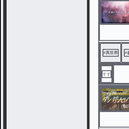
#
異世界
#
すず