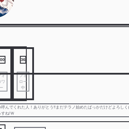
00
36
フォ
フォ
ロワ
ロー
ー
中
呼んでくれた人！ありがとう‼️まだテラノ始めたばっかだけどよろしく(∩
すね!Ｗ