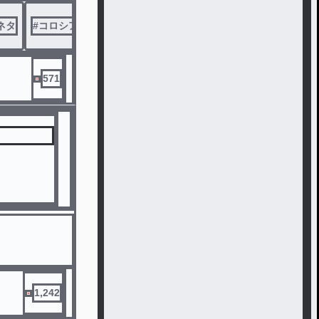
ネタ
#
コロシアイ
571
1,242