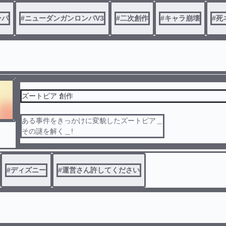
ンパ
#
ニューダンガンロンパV3
#
二次創作
#
キャラ崩壊
#
死
ズートピア 創作
ある事件をきっかけに変貌したズートピア＿
その謎を解く＿!
#
ディズニー
#
運営さん許してください