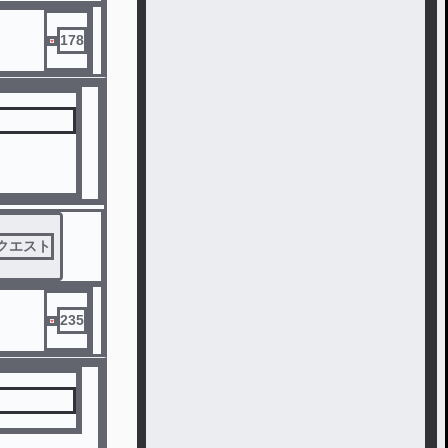
178
クエスト
235