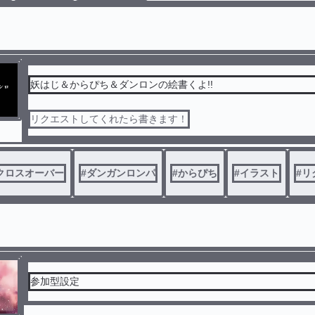
妖はじ＆からぴち＆ダンロンの絵書くよ!!
リクエストしてくれたら書きます！
クロスオーバー
#
ダンガンロンパ
#
からぴち
#
イラスト
#
リ
参加型設定