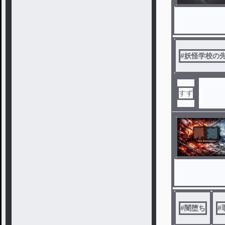
#
妖怪学校の
すず
#
闇堕ち
#