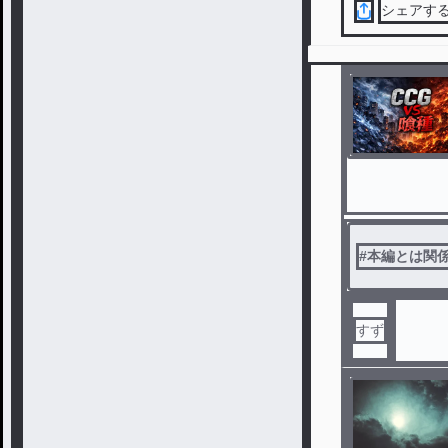
シェアす
#
本編とは関
すず