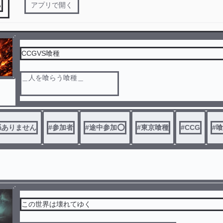
る
アプリで開く
CCGVS喰種
＿人を喰らう喰種＿
それに対抗するCCG 通常 白鳩
係ありません
#
参加者
#
途中参加️⭕️
#
東京喰種
#
CCG
#
喰
これらの戦いが今
この世界は壊れてゆく