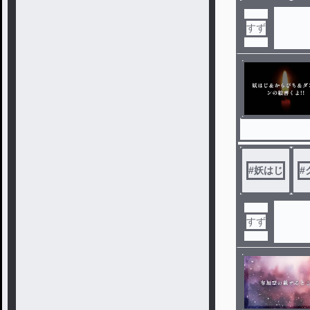
すず
#
妖はじ
#
すず