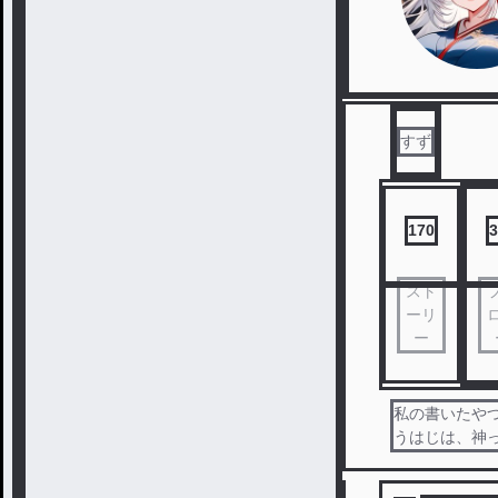
すず
170
3
スト
ーリ
ー
私の書いたやつ
うはじは、神っ