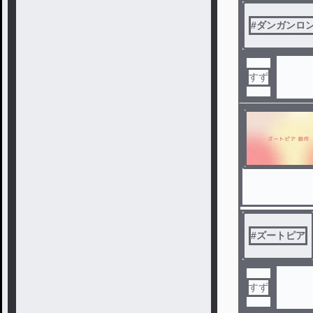
#
ダンガンロ
すず
#
ズートピア
すず