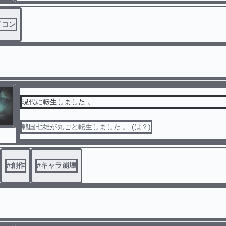
イコン
現代に転生しました 。
戦国七雄が丸ごと転生しました 。 (は？)
#
創作
#
キャラ崩壊