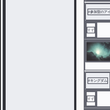
#
参加型のア
すず
#
キングダム
すず