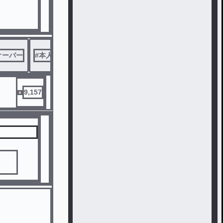
オーバー
#
本人には関係なし！
9,157
語 。