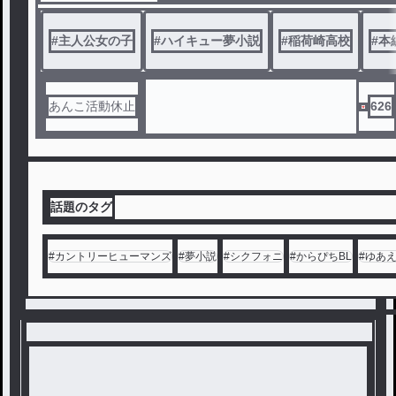
#
主人公女の子
#
ハイキュー夢小説
#
稲荷崎高校
#
本
あんこ活動休止
626
話題のタグ
#
カントリーヒューマンズ
#
夢小説
#
シクフォニ
#
からぴちBL
#
ゆあ