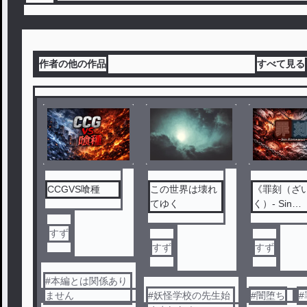
作者の他の作品
すべて見る
CCGVS喰種
この世界は壊れ
《罪刻（ざ
てゆく
く）- Sin
Resonance
すず
すず
すず
#
本編とは関係あり
ません
#
妖怪学校の先生始
#
闇堕ち
#