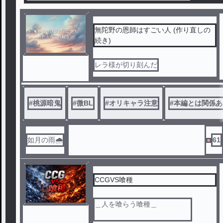
無陀野の恩師はすごい人 (作り直しの
続き)
レラ様が切り刻んだ
#
桃源暗鬼
#
微BL
#
オリキャラ注意
#
本編とは関係あ
如月の雨🌧
61
CCGVS喰種
＿人を喰らう喰種＿