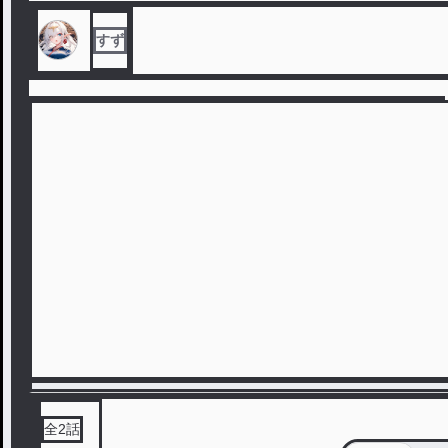
すず
全
2
話