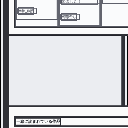
めました！
#
参加者
#
闇堕ち
一緒に読まれている作品