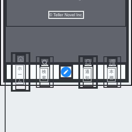
© Teller Novel Inc.
ホ
検
通
本
ー
索
知
棚
ム