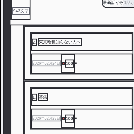
最新話から
1話
943
文字
東京喰種知らない人へ
2
.
100
2026年02月24日
募集
1
.
100
2026年02月23日