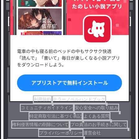
小説を探す
ジャンルから探す
新着小説一覧
恋愛・ロマンス
タグ一覧
ロマンスファンタジー
小説コンテスト応募・公募
ファンタジー・異世界・SF
出版・メディアミックス作品
ホラー・ミステリー
BL
ドラマ
コメディ
利用規約
テラーノベルハンドブック
コミュニティガイドライン
安心安全への取り組み
特定商取引法に基づく表記
よくある質問
権利侵害情報の削除について
プロ責法のお手続きに関して
プライバシーポリシー
運営会社