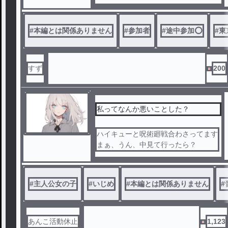
それに対抗するCCG 通常 白鳩
#
本編とは関係ありません
#
参加者
#
途中参加️⭕️
#
東
これらの戦いが今
すず
200
私ってなんか悪いことした？
ハイキューと呪術廻戦合わさってます
まぁ、うん、中見て行ったら？
#
主人公女の子
#
いじめ
#
本編とは関係ありません
#
あんこ活動休止
1,123