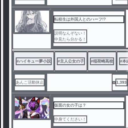
転校生は外国人とのハーフ!?
説明なんぞない！
中見たら分かる！
#
ハイキュー夢小説
#
主人公女の子
#
稲荷崎高校
#
本
あんこ活動休止
1,393
仮面の女の子は？
中身てください！