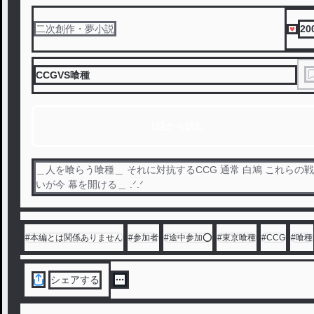
20
二次創作・夢小説
CCGVS喰種
1話から読む
＿人を喰らう喰種＿ それに対抗するCCG 通常 白鳩 これらの戦
#
本編とは関係ありません
#
参加者
#
途中参加️⭕️
#
東京喰種
#
CCG
#
喰種
シェアする