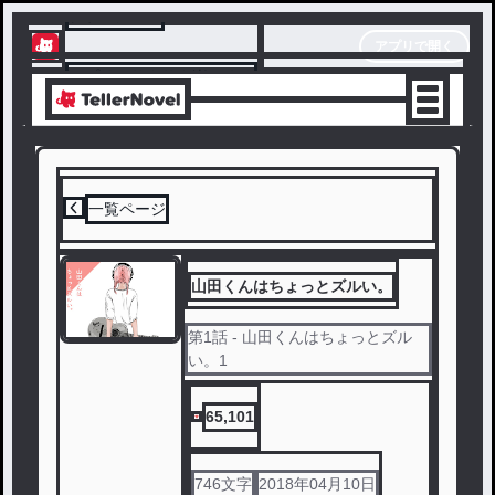
テラーノベル
アプリで開く
アプリでサクサク楽しめる
一覧ページ
山田くんはちょっとズルい。
第
1
話
- 山田くんはちょっとズル
い。1
65,101
746
文字
2018年04月10日