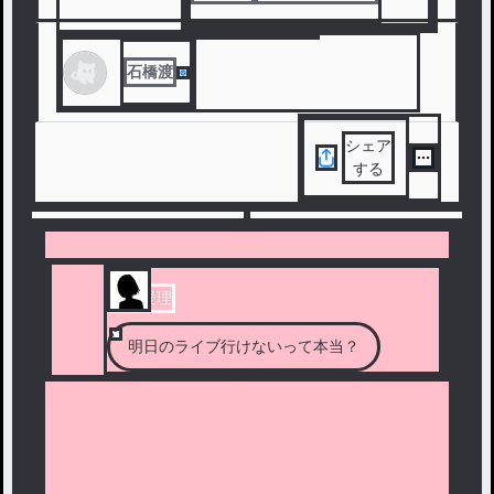
#
ドラマ
#
恋愛
#
年の差
#
TL
#
ラブコメ
石橋渡
シェア
する
鈴木愛理
明日のライブ行けないって本当？
春乃さくら
この前のテストの結果を見たお母さんが