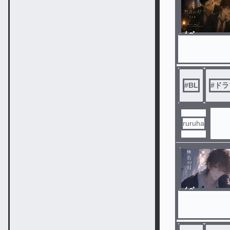
ノベ
ル
#
BL
#
ドラ
ruruha
ノベ
ル