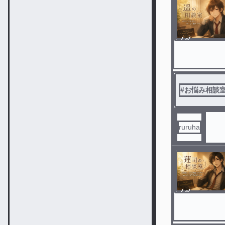
ノベ
ル
#
お悩み相談
ruruha
ノベ
ル