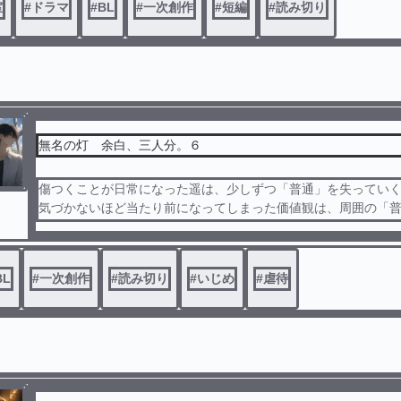
室
#
ドラマ
#
BL
#
一次創作
#
短編
#
読み切り
自身の悩みにも静かに寄り添っていく。
答えは見つからなくても、一緒に考えることはできる。そんな
な相談室。
無名の灯 余白、三人分。６
傷つくことが日常になった遥は、少しずつ「普通」を失ってい
気づかないほど当たり前になってしまった価値観は、周囲の「
にすれ違い始める。そんな遥の前にいるのは、飄々と本質を突
器用ながらも隣に立ち続ける日下部。何気ない会話の中で浮か
、いじめそのものではなく、その後に心へ残り続ける傷跡。壊
BL
#
一次創作
#
読み切り
#
いじめ
#
虐待
ではなく、「壊れたことにも気づけなくなった心」を描く物語