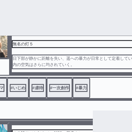
る
アプリで開く
無名の灯５
日下部が静かに距離を失い、遥への暴力が日常として定着して
内の空気はさらに均されていく。
蓮司は表には出ないまま、噂と沈黙を配置し直し、誰が何を見
ことにするのかを選別し始める。
遥は壊れない範囲で傷つけられ続け、自分を責めながらも、完
マ
#
いじめ
#
虐待
#
一次創作
#
暴力
きれない違和感を抱え続ける。
何も変わらないまま、次の段階だけが静かに始まっていく。