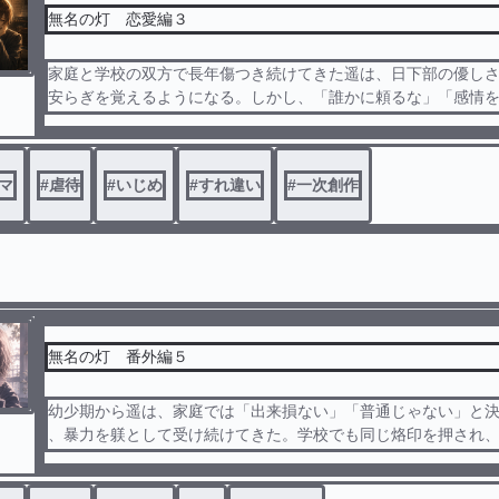
無名の灯 恋愛編３
家庭と学校の双方で長年傷つき続けてきた遥は、日下部の優し
安らぎを覚えるようになる。しかし、「誰かに頼るな」「感情
刷り込まれてきた遥にとって、その変化は救いではなく恐怖だ
家では歪んだ支配と執着が変わらず続き、学校でも居場所はな
い気持ちと拒絶したい気持ちの狭間で揺れながら、遥と日下部
マ
#
虐待
#
いじめ
#
すれ違い
#
一次創作
き、すれ違い、それでも少しずつ関係の在り方を模索していく
無名の灯 番外編５
幼少期から遥は、家庭では「出来損ない」「普通じゃない」と
、暴力を躾として受け続けてきた。学校でも同じ烙印を押され
格を否定される日々が連なる。救いは与えられず、感情を外に
できないまま、遥はすべてを自分の内側に沈めていく。逃げ場