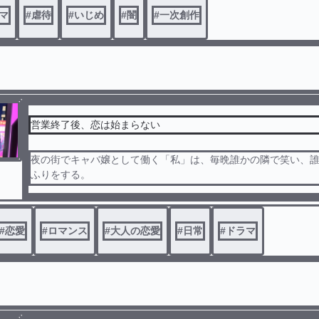
中で削られ続ける心と身体、「耐えることでしか生きられなか
マ
#
虐待
#
いじめ
#
闇
#
一次創作
年」の記録である。
営業終了後、恋は始まらない
夜の街でキャバ嬢として働く「私」は、毎晩誰かの隣で笑い、
ふりをする。
仕事として割り切っているはずの感情は、指名、同伴、営業連
ずつ形を変えていく。
店内の言葉、店外の沈黙、終電後の夜風。
#
恋愛
#
ロマンス
#
大人の恋愛
#
日常
#
ドラマ
恋をしてはいけないわけじゃない。ただ、どこからが本物かわ
。
これは、キャバ嬢の日常に埋もれた、始まらない恋の物語。