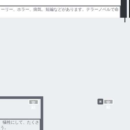
トーリー、ホラー、病気、短編などがあります。テラーノベルで命
完
完
救えなかった命
結
結
、犠牲にして、たくさ
自分の学校のひとたちを………
救う。