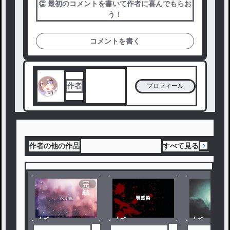
👏 最初のコメントを書いて作者に喜んでもらお
う！
コメントを書く
作者
プロフィール
作者の他の作品
すべて見る
完
結
ノベ
ノベ
ノベ
ル
ル
ル