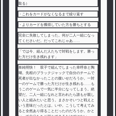
取る）
・これをカードがなくなるまで繰り返す
・よりカードを獲得していた方を勝ちとする
完全に失敗してしまった。何が二人一組になっ
てくださいだ。だってこれじゃあ……
「では今、組んだ人たちで対戦をします。勝っ
た方だけ生き残れます」
単純明快！ 双子で組んでしまった幸呼奈と陶
瑚。先程のブラックジャックで自分のチームで
死者が出なかったことの腹いせだろうか。一対
一のゲームで勝った方だけが生き残れる……も
うこのゲームで一気に半分になってしまう。絶
望だ。二人一組になれと言われたら誰もが親し
い人と組みたいと思う。まさかそいつと戦えと
いう意味だったとは。いや。こうして考えてみ
ると全然あり得ることだったのだろうか。かと