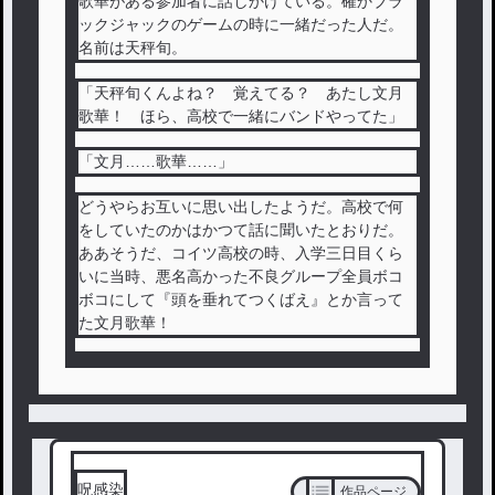
歌華がある参加者に話しかけている。確かブラ
ックジャックのゲームの時に一緒だった人だ。
名前は天秤旬。
「天秤旬くんよね？ 覚えてる？ あたし文月
歌華！ ほら、高校で一緒にバンドやってた」
「文月……歌華……」
どうやらお互いに思い出したようだ。高校で何
をしていたのかはかつて話に聞いたとおりだ。
ああそうだ、コイツ高校の時、入学三日目くら
いに当時、悪名高かった不良グループ全員ボコ
ボコにして『頭を垂れてつくばえ』とか言って
た文月歌華！
呪感染
作品ページ