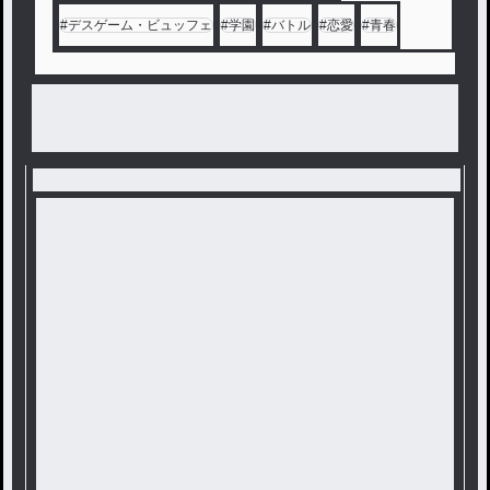
#
デスゲーム・ビュッフェ
#
学園
#
バトル
#
恋愛
#
青春