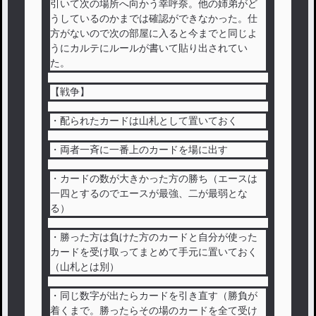
引いて次の場所へ向かう幸呼奈。他の姉弟がど
うしているのかまでは確認ができなかった。仕
方がないので次の部屋に入ると今までと同じよ
うにカルテにルールが書いて貼り出されてい
た。
【戦争】
・配られたカードは山札として置いておく
・両者一斉に一番上のカードを場に出す
・カードの数が大きかった方の勝ち（エースは
一四とするのでエースが最強、二が最弱とな
る）
・勝った方は負けた方のカードと自分が使った
カードを受け取ってまとめて手元に置いておく
（山札とは別）
・同じ数字が出たらカードを引き直す（勝負が
着くまで。勝ったらその場のカードを全て受け