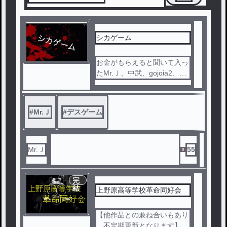
シカゲーム
お金がもらえると聞いて入っ
たMr.Ｊ、中武、gojoia2、GE
SUTO666。そのゲームがま
さかの
デスゲームだった。その中で
#
Mr.Ｊ
#
デスゲーム
彼らは生き残ることができる
のか
Mr.Ｊ
55
完
結
上野原高等学校革命同好会
【他作品との兼ね合いもあり
、不定期更新となります】