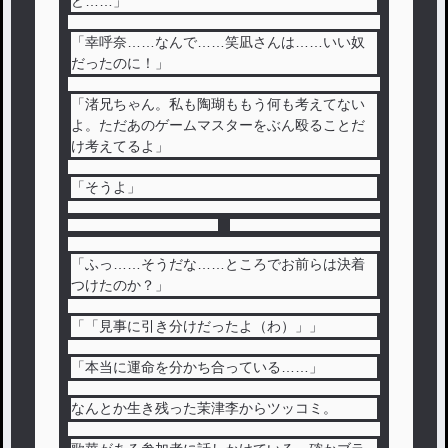
ど……」
「幸呼奈……なんで……笑凪さんは……いい奴
だったのに！」
「渚兄ちゃん。私も陶瑚ももう何も考えてない
よ。ただあのゲームマスターをぶん殴ることだ
け考えてるよ」
「そうよ」
「ふっ……そうだな……ところでお前らは決着
つけたのか？」
「「見事に引き分けだったよ（わ）」」
「本当に運命を分かち合っている……」
なんとか生き残った茉津李からツッコミ。