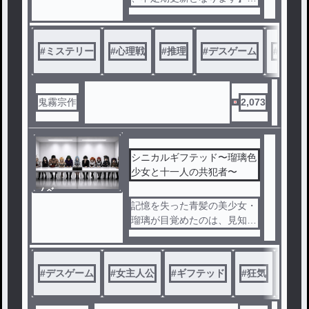
本作は【３年Ｄ組のクーデタ
#
ミステリー
#
心理戦
#
推理
#
デスゲーム
#
エター
ー】の精神的続編に当たりま
す。
学校が【革命軍】なる人物達
鬼霧宗作
2,073
に占拠されてしまった。
教師のイガラシセイヤは、か
つて自分が巻き込まれてしま
シニカルギフテッド〜瑠璃色
った【３Ｄ事件】と通ずるも
少女と十一人の共犯者〜
のを感じ【革命軍】のことを
ノベ
探ろうとするが、そこで【革
ル
記憶を失った青髪の美少女・
命ゲーム】なるものが始まっ
瑠璃が目覚めたのは、見知ら
てしまう。
ぬ病室のような空間だった。
窓はない。出口のような扉も
ない。
#
デスゲーム
#
女主人公
#
ギフテッド
#
狂気
#
謎解
集められていたのは、年齢も
職業もまるでバラバラの十二
人。