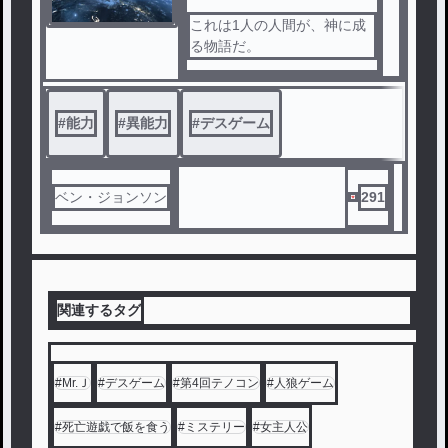
そこに現れたのは、スダと名
これは1人の人間が、神に成
乗る謎の教師風の男。彼が告
る物語だ。
げたのは、「12時間以内に最
後の一人になれ」という非情
なルールだった。
#
能力
#
異能力
#
デスゲーム
ベン・ジョンソン
291
関連するタグ
#
Mr.Ｊ
#
デスゲーム
#
第4回テノコン
#
人狼ゲーム
#
死亡遊戯で飯を食う
#
ミステリー
#
女主人公