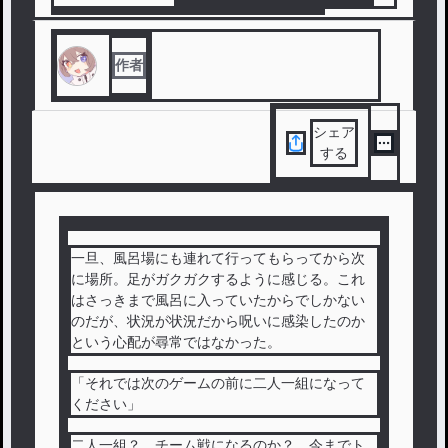
#
デスゲーム
#
トランプゲーム
#
第4回テノコン
作者
シェア
する
一旦、風呂場にも連れて行ってもらってから次
に場所。足がガクガクするように感じる。これ
はさっきまで風呂に入っていたからでしかない
のだが、状況が状況だから呪いに感染したのか
という心配が尋常ではなかった。
「それでは次のゲームの前に二人一組になって
ください」
二人一組？ チーム戦になるのか？ 今までト