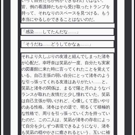
いって自分たちが何かできるわけではない。
皆、例の看護師たちから受け取ったトランプを
持って、それなりのスペースを見つける。もう
本当にやるしかできることはないのだ。
「感染……してたんだな……」
「そうだね……どうしてかなぁ……」
それより久しぶりの友達と組んでしまった渚冬
が心配だ。幸呼奈は笑凪が一度、自分たち実家
の図書館に来た時に言ってくれたことを覚えて
いる。自己主張の弱い自分にとって渚冬のよう
な引っ張ってくれる友達はありがたい……と。
笑凪と渚冬の関係は、まるで陽と月のようなバ
ランスが取れた友情だと少し憧れていた。笑凪
は自己主張が弱いけれど、心優しくて思いやり
のある性格。渚冬はその逆で、明るくて積極的
な性格で、周りを引っ張っていく力を持ってい
たのだ。この二人は、笑凪が渚冬の存在によっ
て自分を少しずつ表現できるようになり、渚冬
も笑凪の穏やかさに癒されるという、互いに補