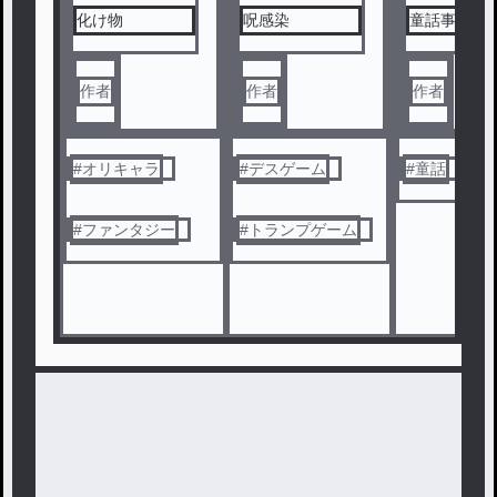
化け物
呪感染
童話事件簿
作者
作者
作者
#
オリキャラ
#
デスゲーム
#
童話
#
事
#
ファンタジー
#
トランプゲーム