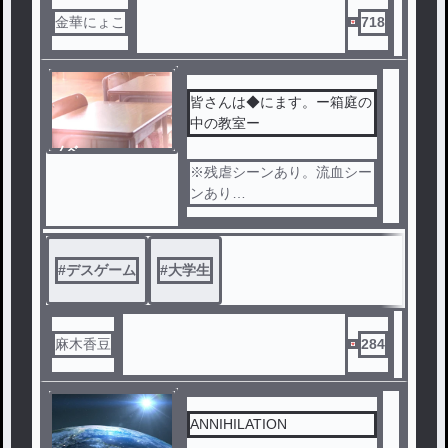
メイド、闇医者、警察官、地
金華にょこ
718
下アイドル、ギャンブラー、
果ては巫女にボクサーまで。
"歪み"を抱えた私たちは、命
を懸けた"デスゲーム"へと巻
皆さんは◆にます。ー箱庭の
き込まれていく。
中の教室ー
信頼と裏切り。恐怖と狂気。
ノベ
十二人の運命を賭けた、最悪
ル
※残虐シーンあり。流血シー
の遊戯が幕を開ける。
ンあり
気をつけてください。
デスゲーム✖️大学四年生！！
#
デスゲーム
#
大学生
！
大学のサークルの卒業旅行に
て気がつくと、見覚えのない
麻木香豆
284
教室に閉じ込められていた。
首には鉄製の輪がはめられ、
それぞれに一つずつ渡された
“凶器”。
ANNIHILATION