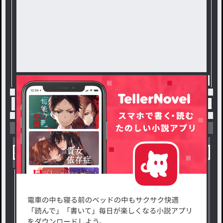
トップ
デスゲーム
呪感染
#5 第5話 / 作者
小説を探す
ジャンルから探す
新着小説一覧
恋愛・ロマンス
タグ一覧
ロマンスファンタジー
小説コンテスト応募・公募
ファンタジー・異世界・SF
出版・メディアミックス作品
ホラー・ミステリー