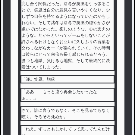
完し合う関係だった。渚冬が笑凪を引っ張るこ
とで、笑凪は自分の意見を言いやすくなり、少
しずつ自信を持てるようになっていたのかもし
れない。そして渚冬は渚冬で笑凪の穏やかさが
嫌いではなかった。癒しのような、心の支えの
ような。だからといってゲームをしないことが
許されるわけもなくお互いに久しぶりの言葉を
交わしながらカードが捲られていく。その時間
は彼らにとって何倍も長く感じられるだろう。
勝つも地獄、負けるも地獄。そして最終的に決
着はついてしまった。
「師走笑凪、脱落」
「ああ……もっと違う再会したかったな
ぁ……」
さて。誰に言うでもなく、そこを見るでもなく
呟く。そろそろ死ぬか。
「ねえ。ずっともしかしてって思ってたんだけ