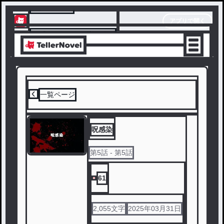
テラーノベル
アプリで開く
アプリでサクサク楽しめる
一覧ページ
呪感染
第
5
話
- 第5話
61
2,055
文字
2025年03月31日