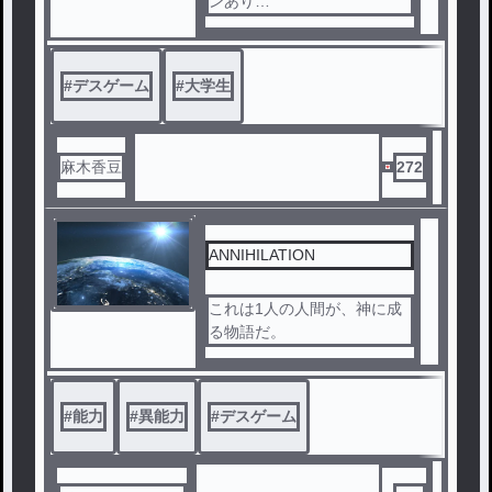
ンあり
気をつけてください。
デスゲーム✖️大学四年生！！
#
デスゲーム
#
大学生
！
大学のサークルの卒業旅行に
て気がつくと、見覚えのない
麻木香豆
272
教室に閉じ込められていた。
首には鉄製の輪がはめられ、
それぞれに一つずつ渡された
“凶器”。
ANNIHILATION
そこに現れたのは、スダと名
これは1人の人間が、神に成
乗る謎の教師風の男。彼が告
る物語だ。
げたのは、「12時間以内に最
後の一人になれ」という非情
なルールだった。
#
能力
#
異能力
#
デスゲーム