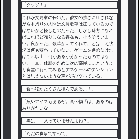
「クッソ！」
これが文月家の長姉だ。彼女の強さに圧されな
がらも周りの人間は文月歌華は狂っているので
はないかと怪しむのだった。しかし味方になれ
ばこれほど頼りになる存在も、そうそういま
い。良かった。歌華がいてくれて。とはいえ状
況は何も変わっていない。ゲームを進めなけれ
ばこれ以上、何があるか分かったものではな
い。一旦、休憩のために次の部屋……というよ
り食堂に行ってみるとデスゲームのテンション
とは思えないような声が飛び交っている。
「食べ物がたくさん積んであるよ！」
「魚やアイスもあるぞ。食べ物「は」あるのは
ありがたいな」
「毒は……入っていませんよね？」
「ただの食事ですって」