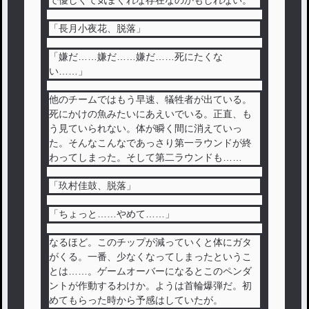
で優しくて気まぐれな存在なのかもしれない。
「長月小夜花、脱落」
「嫌だ……嫌だ……嫌だ……死にたくな
い……」
他のチームではもう早速、犠牲者が出ている。
死にかけの魚みたいにあえいでいる。正直、も
う見ていられない。体が瞬く間に消えていっ
た。そんなこんなであっさり第一ラウンドが終
わってしまった。そして第二ラウンドも……
「玖村佳鼓、脱落」
「ちょっと……やめて……」
なるほど。このチップが減っていくと体にガタ
がくる。一番、少なくなってしまったというこ
とは……。ゲームオーバーになるとこのペンダ
ントが作動するわけか。ようは首輪爆弾だ。初
めてもらった時から予感はしていたが。