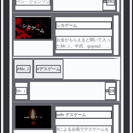
ベン・ジョンソン
291
シカゲーム
お金がもらえると聞いて入っ
たMr.Ｊ、中武、gojoia2、GE
SUTO666。そのゲームがま
さかの
デスゲームだった。その中で
#
Mr.Ｊ
#
デスゲーム
彼らは生き残ることができる
のか
Mr.Ｊ
29
sxfn デスゲーム
Xによる企画でデスゲームを