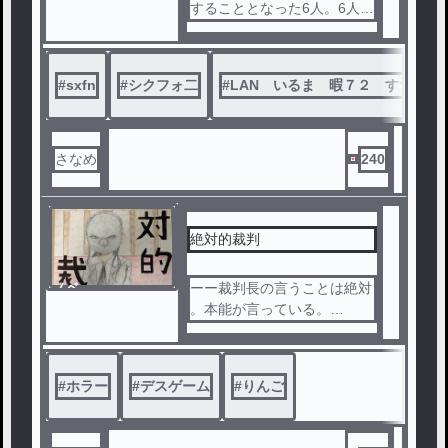
することとなった6人。6人は
無事に生きて帰ることができ
るのか？
#
sxfn
#
シクフォ二
#
LAN いるま 暇７２ すち み
さなめ
240
絶対的裁判
ノベ
ーー裁判長の言うことは絶対
ル
。本能が言っている。
この作品は、ホラー、デスゲ
ーム要素が含まれています。
#
ホラー
#
デスゲーム
#
りんご