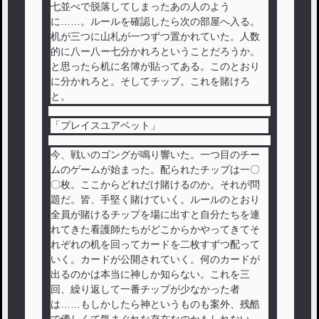
七並べで脱落してしまったあの人のよう
に……。ルールを確認したら次の部屋へ入る。
机が三つに山札が一つずつ置かれていた。人数
的に八ー八ー七分かれろということだろうか。
と思ったら机に名簿が貼ってある。このとおり
に分かれろと。そしてチップ。これを賭けろ
と。
「プレイスユアベット」
今、戦いのゴングが鳴り響いた。一つ目のチー
ムのゲームが始まった。配られたチップは一〇
〇枚。ここからどれだけ賭けるのか。それが問
題だ。皆、手堅く賭けていく。ルールのとおり
全員が賭けるチップを場に出すと自分たちを連
れてきた看護師たちがどこからかやってきてそ
れぞれの机を回ってカードを二枚すずつ配って
いく。カードが公開されていく。何のカードが
出るのかは本当に神しか知らない。これを三
回、繰り返して一番チップが少なかった者
は……もしかしたら神というものも案外、残酷