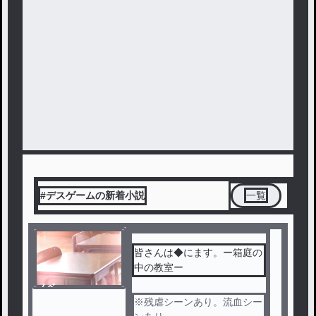
#デスゲームの新着小説
一覧
皆さんは◆にます。ー箱庭の
中の教室ー
ノベ
ル
※残虐シーンあり。流血シー