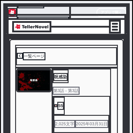
テラーノベル
アプリで開く
アプリでサクサク楽しめる
一覧ページ
呪感染
第
3
話
- 第3話
55
2,025
文字
2025年03月31日