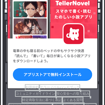
トップ
デスゲーム
呪感染
#3 第3話 / 作者
小説を探す
ジャンルから探す
新着小説一覧
恋愛・ロマンス
タグ一覧
ロマンスファンタジー
小説コンテスト応募・公募
ファンタジー・異世界・SF
出版・メディアミックス作品
ホラー・ミステリー
BL
ドラマ
コメディ
利用規約
テラーノベルハンドブック
コミュニティガイドライン
安心安全への取り組み
特定商取引法に基づく表記
よくある質問