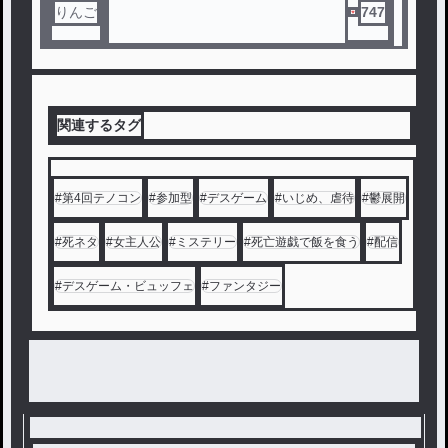
りんご
747
関連するタグ
#
第4回テノコン
#
参加型
#
デスゲーム
#
いじめ、虐待
#
鬱展開
#
死ネタ
#
女主人公
#
ミステリー
#
死亡遊戯で飯を食う
#
配信
#
デスゲーム・ビュッフェ
#
ファンタジー