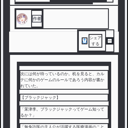
#
デスゲーム
#
トランプゲーム
#
第4回テノコン
作者
シェア
する
次には何が待っているのか。机を見ると、カル
テに何かのゲームのルールであろう内容が書か
れていた。
【ブラックジャック】
「茉津李。ブラックジャックってゲーム知って
るか？」
「無免許医の主人公が活躍する医療漫画のこと