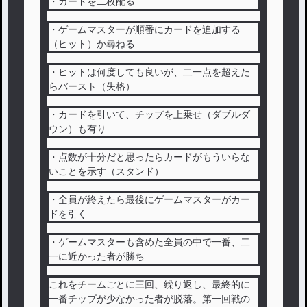
・カードを二枚配る
・ゲームマスターが順番にカードを追加する
（ヒット）か尋ねる
・ヒットは何度しても良いが、二一点を超えた
らバースト（失格）
・カードを引いて、チップを上乗せ（ダブルダ
ウン）も有り
・点数が十分だと思ったらカードがもういらな
いことを示す（スタンド）
・全員が終えたら最後にゲームマスターがカー
ドを引く
・ゲームマスターも含めた全員の中で一番、二
一に近かった者が勝ち
これをチームごとに三回、繰り返し、最終的に
一番チップが少なかった者が脱落。第一回戦の