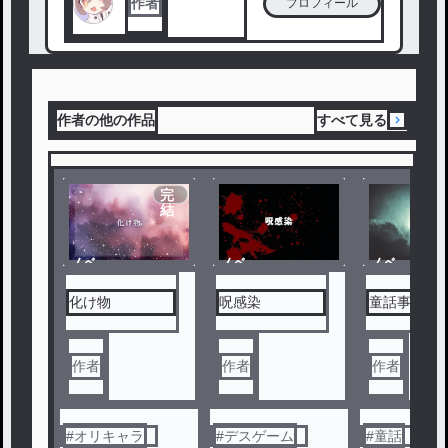
作者
プロフィール
作者の他の作品
すべて見る
完
結
ノベ
ノベ
ノベ
ル
ル
ル
化け物
呪感染
童話事件簿
作者
作者
作者
#
オリキャラ
#
デスゲーム
#
童話
#
事