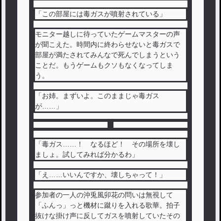
「この部屋には毒ガスが噴射されている」
モニター越しに待っていたゲームマスターの声
が聞こえた。時間内に終わらせないと毒ガスで
部屋が満たされてみんなで死んでしまうという
ことだ。もうゲームもクソもなくなってしま
う。
「お姉。まずいよ。このままじゃ毒ガス
が……」
「毒ガス……！ なるほど！ その場所を壊し
ましょ。試してみれば分かるわ」
「え……いいんですか、壊しちゃって！」
参加者の一人の沖兎風卯花の問いは無視して
「ふんっ」っと機材に蹴りを入れる歌華。拍子
抜けな掛け声に反してガスを噴射していたその