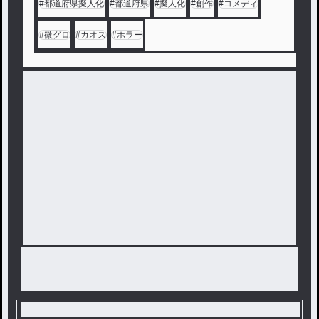
#
都道府県擬人化
#
都道府県
#
擬人化
#
創作
#
コメディ
#
微グロ
#
カオス
#
ホラー