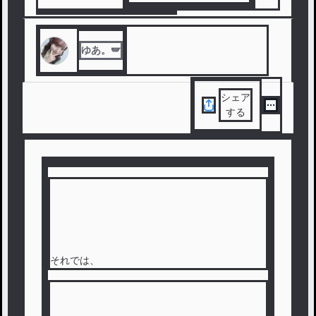
#
創作
#
Girls²
#
ガールズガールズ
ゆあ。🪽
シェア
する
それでは、