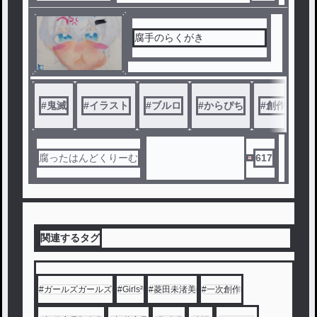
そんなある日、玲央は伊織の
秘密を知ってしまう。
腐手のらくがき
それでも伊織が口にしたのは
、
「学校では、俺に話しかけな
#
鬼滅
#
イラスト
#
ブルロ
#
からぴち
#
創作
いで。」
その一言から始まる、秘密と
すれ違い、そして恋。
腐ったはんどくりーむ
617
君はまだ、僕をしらない。
関連するタグ
#
ガールズガールズ
#
Girls²
#
菱田未渚美
#
一次創作