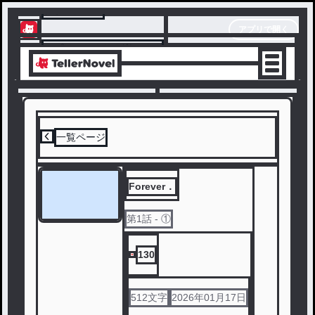
テラーノベル
アプリで開く
アプリでサクサク楽しめる
一覧ページ
Forever．
第
1
話
- ①
130
512
文字
2026年01月17日