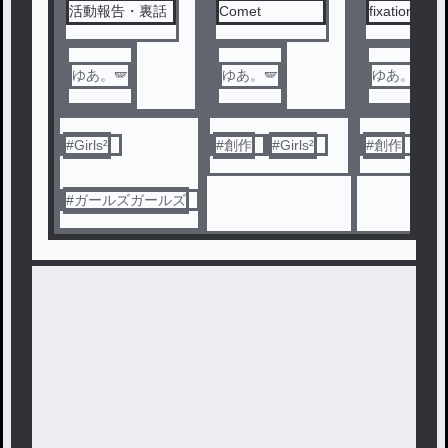
活動報告・裏話
Comet
fixation
ゆあ。🪽
ゆあ。🪽
ゆあ。🪽
#
Girls²
#
創作
#
Girls²
#
創作
#
Gir
#
ガールズガールズ