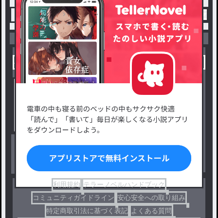
トップ
創作
Forever．
#1 ① / ゆあ。🪽
小説を探す
ジャンルから探す
新着小説一覧
恋愛・ロマンス
タグ一覧
ロマンスファンタジー
小説コンテスト応募・公募
ファンタジー・異世界・SF
出版・メディアミックス作品
ホラー・ミステリー
BL
ドラマ
コメディ
利用規約
テラーノベルハンドブック
コミュニティガイドライン
安心安全への取り組み
特定商取引法に基づく表記
よくある質問