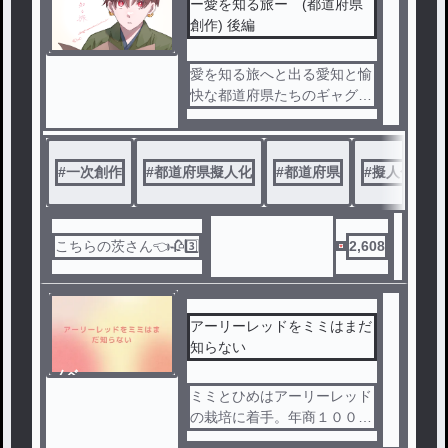
ー愛を知る旅ー (都道府県
創作) 後編
愛を知る旅へと出る愛知と愉
快な都道府県たちのギャグあ
り感動あり…？の仲直りスト
ーリー…””後編““
さらなる敵たちと仲直りする
#
一次創作
#
都道府県擬人化
#
都道府県
#
擬人化
#
ことはできるのか…？！
※エンタメとしてみることを
推奨します
政治的、差別的意図は一切あ
こちらの茨さん👈🥀3️⃣
2,608
りません
アーリーレッドをミミはまだ
知らない
ノベ
ル
ミミとひめはアーリーレッド
の栽培に着手。年商１０００
０億円の大企業となって。科