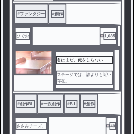
学部主将に就任するのだった
。
#
ファンタジー
#
創作
ひでお
1,085
君はまだ、俺をしらない
ステージでは、誰よりも近い
存在。
教室では、名前も知らない同
級生。
#
創作BL
#
一次創作
#
B L
#
創作
人気アイドルグループとして
活動する玲央と伊織。しかし
、学校では地味な眼鏡姿で過
ごす伊織の正体に、玲央は気
ささみチーズ。
40
づいていない。