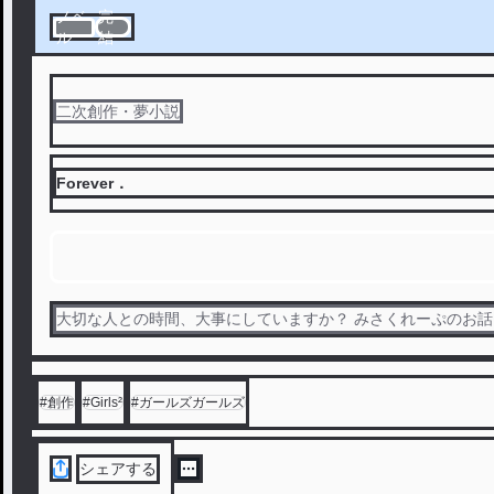
ノベ
完
ル
結
二次創作・夢小説
Forever．
大切な人との時間、大事にしていますか？ みさくれーぷのお話。
#
創作
#
Girls²
#
ガールズガールズ
シェアする