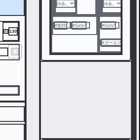
ゆあ。🪽
ゆあ。🪽
#
創作
#
Girls²
#
Girls²
130
#
ガールズガールズ