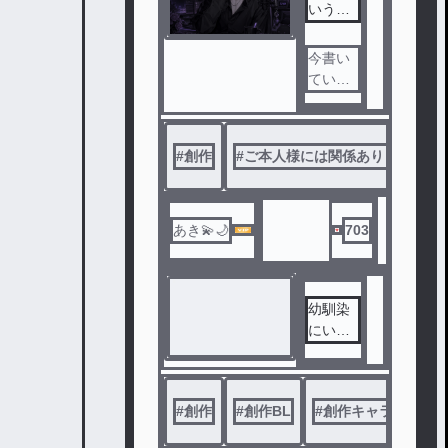
いうこ
女エマ
とで
は親に
さえ見
今書い
捨てら
ている
れ絶望
ものの
の淵に
、息抜
立たさ
きでち
#
創作
#
ご本人様には関係ありません
れてい
ょこち
た。そ
ょこ書
んな彼
きたい
女の前
ものが
あき💫🌙
703
に現れ
あった
たのは
ので、
、古び
書き始
た蒸気
幼馴染
めまし
機関車
にいつ
た！
を改造
の間に
した移
か溺愛
動見世
されて
物小屋
#
創作
#
創作BL
#
創作キャラ
いまし
アウタ
た!?