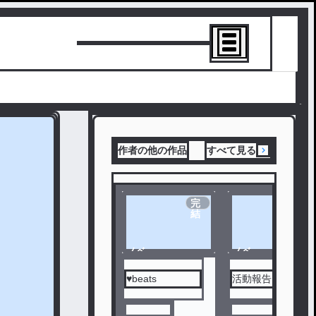
トーリーを書
作者の他の作品
すべて見る
完
結
ノベ
ノベ
ル
ル
♥beats
活動報告・裏話