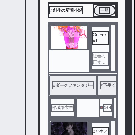
#創作の新着小説
一覧
Outer r
ail
社会の
正常か
ら弾か
れた異
形の者
#
ダークファンタジー
#
下手くそ注意
たちが
世間か
ら隠れ
るよう
桜城優衣🌸
164
に生き
ていた
。腕の
0期生と
ない少