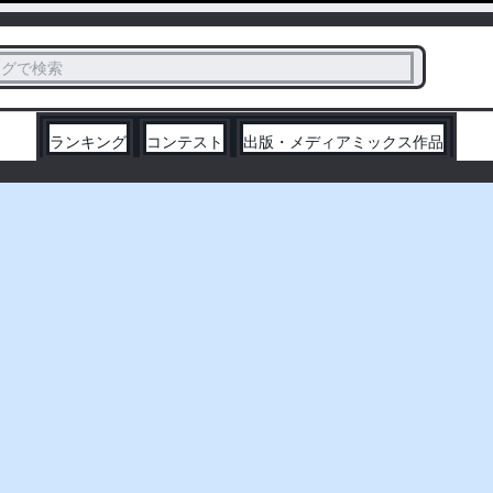
ス
タグで検索
く
ランキング
コンテスト
出版・メディアミックス作品