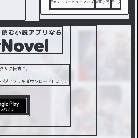
#
カントリーヒューマンズ
#
夢小説
#
シクフォニ
#
る。社
会の片
隅誇り
高く生
きる者
たちの
物語が
始まる
。
クサク快適に。
小説アプリをダウンロードしよう。