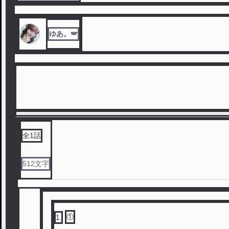
ゆあ。🪽
全
1
話
512
文字
①
1
.