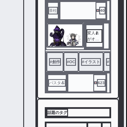
ーレー
ル。髭
茶柱
40
女ジョ
ルジー
ナと小
人症の
変人🫂
アーノ
がオリ
ルドに
キャラ
ノベ
迎え入
🎉🥺や
ル
れられ
ロブロ
たエマ
#
創作
#
OC
#
イラスト
#
Roblox
キャラ
は、そ
を描く
こで出
🎨だけ🫯
会う個
🥰🥳
パスタ🍝
623
性豊か
な異形
たちの
懸命に
輝く世
話題のタグ
界へと
足を踏
み入れ