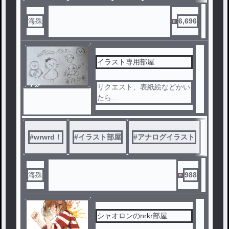
海殊
6,696
イラスト専用部屋
ノベ
リクエスト、表紙絵などかい
ル
たら
ここに載っけます！
#
wrwrd！
#
イラスト部屋
#
アナログイラスト
海殊
988
シャオロンのnrkr部屋