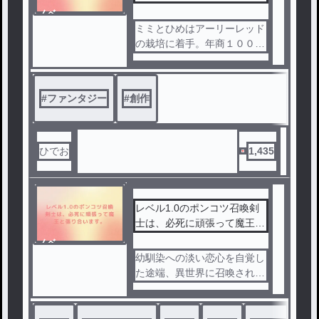
ノベ
ル
ミミとひめはアーリーレッド
の栽培に着手。年商１０００
０億円の大企業となって。科
学部主将に就任するのだった
。
#
ファンタジー
#
創作
ひでお
1,435
レベル1.0のポンコツ召喚剣
士は、必死に頑張って魔王と
張り合います。
ノベ
ル
幼馴染への淡い恋心を自覚し
た途端、異世界に召喚されて
しまった華奈は勇者になり、
共に召喚された幼馴染の匠は
、まさかの――