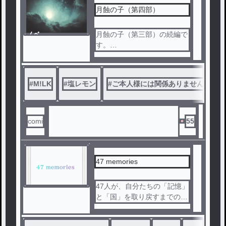
喚ファンタジー！
月蝕の子（第四部）
ノベ
月蝕の子（第三部）の続編で
ル
す。
M!LKのメンバー５人をモチ
ーフとした本格長編ダークフ
ァンタジー。
#
M!LK
#
塩レモン
#
ご本人様には関係ありません
#
主人公ジントと幼馴染のダイ
チを中心に、光と闇、魔法と
魔物が対峙する世界で、五人
の運命が交錯する。
comi
55
M!LKさんやBLにあまり興味
のない方でも、普通にファン
タジー小説として読んで頂け
47 memories
る作品になっています。
M!LK好きな方（特に塩レ推
47人が、自分たちの「記憶」
し）には読んで頂きたいです
と「国」を取り戻すまでのお
😆
話。
キャラクターの心情、描写を
⚠注意⚠
丁寧に書いています。