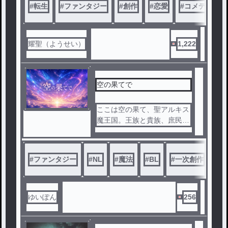
#
転生
#
ファンタジー
#
創作
#
恋愛
#
コメディ
『レベル1.0』
という超ポンコツ召喚剣士だ
耀聖（ようせい）
1,222
った！
そんな匠を守りたい一途な脳
筋姫騎士・華奈。
空の果てで
黒い眼帯を付ける壮絶な過去
を持つ巨乳美少女メアリー。
ここは空の果て、聖アルキス
魔王国。王族と貴族、庶民で
さらには、世界を我が物にし
成り立つ魔法発展国。その国
ようとする悪意と調略、そし
には、とある集団がいた。15
て女の意地がドロドロにぶつ
歳程になった時。彼らは王宮
#
ファンタジー
#
NL
かり合うバグだらけの異世界
#
魔法
#
BL
#
一次創作
#
初
に収集された。その理由と集
で、最弱の少年は必死に頑張
団のこれからについて
って魔王と張り合う道を選ぶ
――。
ゆいぽん
256
無能剣士と脳筋姫騎士が贈る
、ちょっとおかしな異世界召