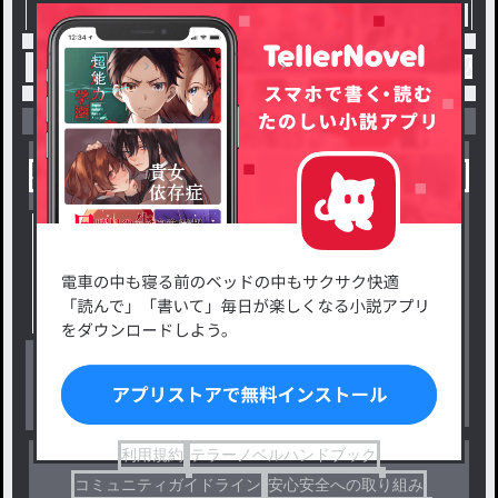
トップ
ファンタジー
俺達モブキャラ！！主人公
小説を探す
ジャンルから探す
新着小説一覧
恋愛・ロマンス
タグ一覧
ロマンスファンタジー
小説コンテスト応募・公募
ファンタジー・異世界・SF
出版・メディアミックス作品
ホラー・ミステリー
BL
ドラマ
コメディ
利用規約
テラーノベルハンドブック
コミュニティガイドライン
安心安全への取り組み