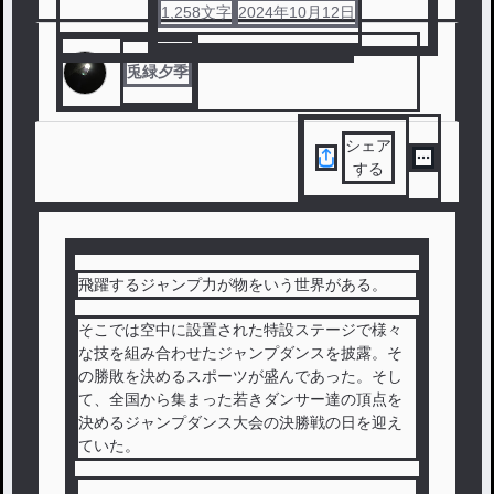
1,258
文字
2024年10月12日
#
ファンタジー
#
異世界
#
モブキャラ
#
ギャグ
兎緑夕季
シェア
する
飛躍するジャンプ力が物をいう世界がある。
そこでは空中に設置された特設ステージで様々
な技を組み合わせたジャンプダンスを披露。そ
の勝敗を決めるスポーツが盛んであった。そし
て、全国から集まった若きダンサー達の頂点を
決めるジャンプダンス大会の決勝戦の日を迎え
ていた。