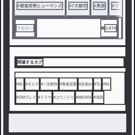
・ファンタジーです。
#
都道府県ヒューマンズ
毎日３〜４更新予定。
#
7大都市
#
異形
#
ファンタ
・異形が出てきます。
完結作品です。
・戦争表現あり（✕東西戦争
初見の方は、各章のあらすじ
、死ネタなし）
から読んでみて下さい🙇
・カンヒュが出てきます。
マカロン
3,874
・架空の国が出てきます。
・見方によってはBL要素あ
り（（R-18（エ〇）はなし
）
・戦争賛美、政治的意図なし
関連するタグ
・実際の国や都道府県とは一
切関係ありません。
・全て妄想です。
#
BL
#
ギャグ
#
一次創作
#
青春恋愛
#
女攻め
#
TL
#
NL
#
S/Mプレイ
#
ドラマ
#
コウノドリ
#
MIU404
#
鴻四