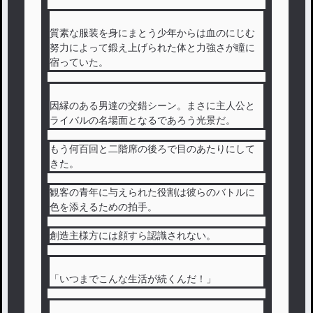
質素な服装を身にまとう少年からは血のにじむ
努力によって鍛え上げられた体と力強さが瞳に
宿っていた。
因縁のある男達の交錯シーン。まさに主人公と
ライバルの名場面となるであろう光景だ。
もう何百回と二階席の後ろで目のあたりにして
きた。
観客の青年に与えられた役割は彼らのバトルに
色を添えるための拍手。
創造主様方には顔すら認識されない。
「いつまでこんな生活が続くんだ！」