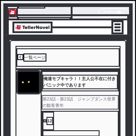
テラーノベル
アプリで開く
アプリでサクサク楽しめる
一覧ページ
俺達モブキャラ！！主人公不在に付き
パニック中であります
第
23
話
- 第23話 ジャンプダンス世界
の観客青年
12