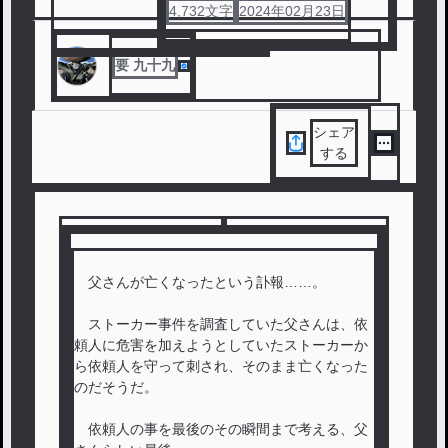
4,732
文字
2024年02月23日
#
ファンタジー
#
異世界転生
#
謎解き
要 九十九
シェア
する
父さんが亡くなったという訃報……。
ストーカー事件を調査していた父さんは、依
頼人に危害を加えようとしていたストーカーか
ら依頼人を守って刺され、そのまま亡くなった
のだそうだ。
依頼人の事を最後のその瞬間まで考える、父