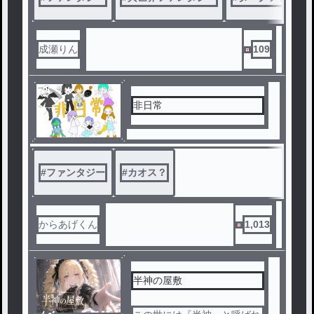
リディアは少年を大切に想っ
ていたが、彼に命じられたの
は『人間の殲滅』。
少年はリディアを盲信したま
成瀬りん
109
ま、その任務に就く。
しかし――
へっぽこエルフの少女を皮切
非日常
りに、その土地にはたくさん
の人々が集まり始める。
クセのあるドワーフの兄弟、
猫獣人の兄妹、ドライアード
#
ファンタジー
#
カオス？
や天使、果ては巨大スライム
にドラゴンまで。
その土地は様々な種族を迎え
からあげくん
1,013
入れながら、賑やかな街へと
成長していく。
街には笑顔が溢れ、平和その
半神の屋敷
ものだったが……少年は、外
の世界で『人間の殲滅』を続
けていた。