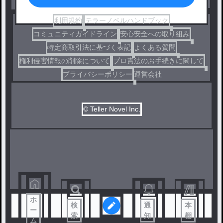
利用規約
テラーノベルハンドブック
コミュニティガイドライン
安心安全への取り組み
特定商取引法に基づく表記
よくある質問
権利侵害情報の削除について
プロ責法のお手続きに関して
プライバシーポリシー
運営会社
© Teller Novel Inc.
ホ
検
通
本
ー
索
知
棚
ム