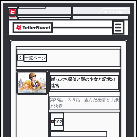
テラーノベル
アプリで開く
アプリでサクサク楽しめる
一覧ページ
崖っぷち探偵と謎の少女と記憶の
迷宮
第
35
話
- ３５話 歪んだ感情と手紙
と決意
102