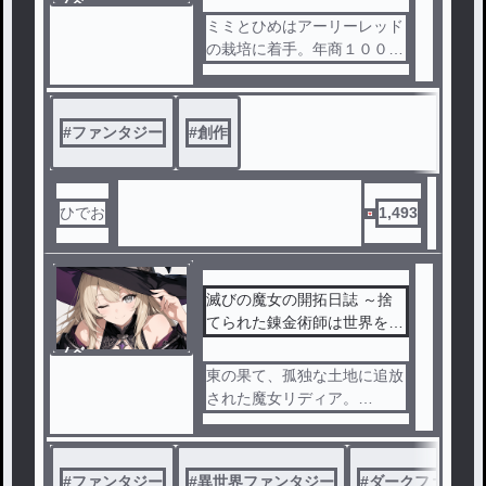
ノベ
し）には読んで頂きたいです
ル
ミミとひめはアーリーレッド
😆
の栽培に着手。年商１０００
キャラクターの心情、描写を
０億円の大企業となって。科
丁寧に書いています。
学部主将に就任するのだった
毎日３〜４更新予定。
。
#
ファンタジー
#
創作
完結作品です。
初見の方は、各章のあらすじ
から読んでみて下さい🙇
ひでお
1,493
滅びの魔女の開拓日誌 ～捨
てられた錬金術師は世界を滅
ぼして神になります～
ノベ
ル
東の果て、孤独な土地に追放
された魔女リディア。
彼女は錬金術によって、ひと
りの少年を創り出した。
#
ファンタジー
#
異世界ファンタジー
#
ダークファンタ