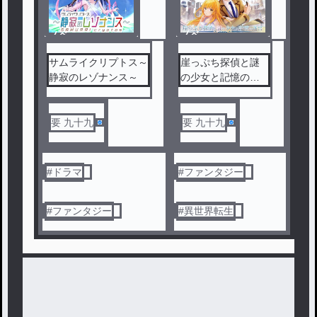
ノベ
ノベ
ル
ル
サムライクリプトス～
崖っぷち探偵と謎
静寂のレゾナンス～
の少女と記憶の迷
宮
要 九十九
要 九十九
#
ドラマ
#
ファンタジー
#
ファンタジー
#
異世界転生