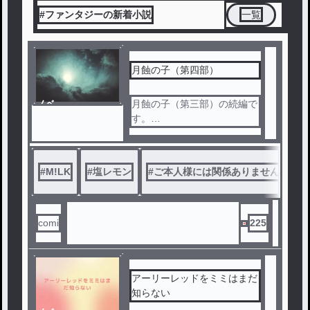
#ファンタジーの新着小説
一覧
月蝕の子（第四部）
ノベ
月蝕の子（第三部）の続編で
ル
す。
M!LKのメンバー５人をモチ
ーフとした本格長編ダークフ
ァンタジー。
#
M!LK
#
塩レモン
#
ご本人様には関係ありません
#
主人公ジントと幼馴染のダイ
チを中心に、光と闇、魔法と
魔物が対峙する世界で、五人
の運命が交錯する。
comi
225
M!LKさんやBLにあまり興味
のない方でも、普通にファン
タジー小説として読んで頂け
アーリーレッドをミミはまだ
る作品になっています。
知らない
M!LK好きな方（特に塩レ推