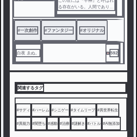
ノベ
この世には『半神』と呼ばれ
ル
る存在がいる。人間でありな
――街の中では平穏、街の外
がら、人外の力を得た者、神
では不穏。
と人間の間に生まれた存在。
これは『ほのぼの ＋ 不穏 ÷
特徴として並外れた身体能力
#
一次創作
#
ファンタジー
#
オリジナル
2』の、異質な開拓ファンタ
と生命力、人間と比べ長寿、
ジーの物語。
外見の変化（獣化、肌の色、
体格の変化）などがある。
白夜 ゑぬ。
592
それらのものは、時期にとあ
る村の屋敷に閉じ込められる
傾向にある。この物語は12名
の半神と4人の世話係が集う
屋敷の日常を少し覗くだけの
関連するタグ
物語。
#
サディ
#
ハーレム
#
シニゲー
#
タイムリープ
#
異世界転生
#
異能力
#
闇堕ち
#
感動
#
治療
#
謎解き
#
バトル
#
AI無添加