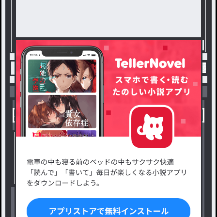
トップ
ファンタジー
崖っぷち探偵と謎の少女と
小説を探す
ジャンルから探す
新着小説一覧
恋愛・ロマンス
タグ一覧
ロマンスファンタジー
小説コンテスト応募・公募
ファンタジー・異世界・SF
出版・メディアミックス作品
ホラー・ミステリー
BL
ドラマ
コメディ