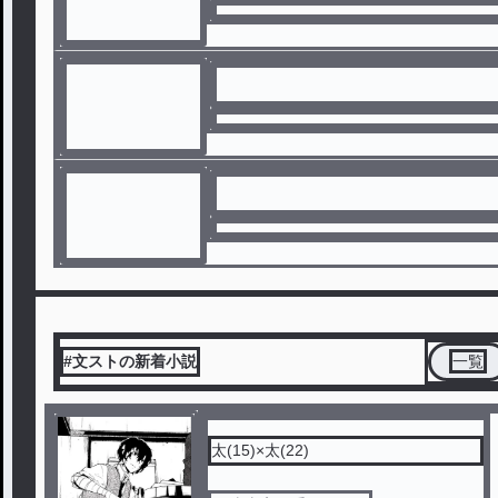
#文ストの新着小説
一覧
太(15)×太(22)