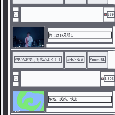
♡
839
俺にはお見通し
ノベ
ル
#
💙/🐴君受けを広めよう！！
#
ゆたゆま
#
com.BL
♡
1,303
嫉妬、誘惑、快楽
ノベ