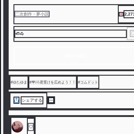
2,27
二次創作・夢小説
🦥🐴
1話から読む
#
ゆたゆま
#
💙/🐴君受けを広めよう！！
#
コムドット
シェアする
♡