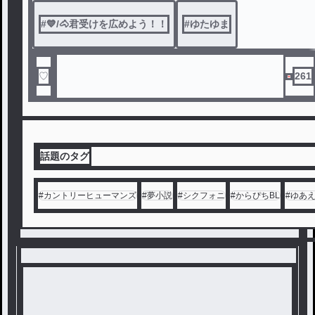
ル
#
💙/🐴君受けを広めよう！！
#
ゆたゆま
♡
261
話題のタグ
#
カントリーヒューマンズ
#
夢小説
#
シクフォニ
#
からぴちBL
#
ゆあ