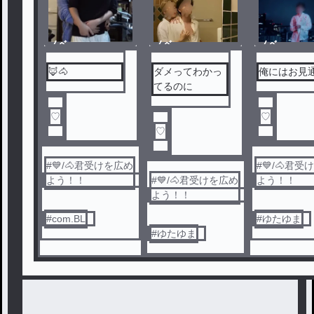
ノベ
ノベ
ノベ
ル
ル
ル
🦊🐴
ダメってわかっ
俺にはお見
てるのに
♡
♡
♡
#
💙/🐴君受けを広め
#
💙/🐴君受
よう！！
#
💙/🐴君受けを広め
よう！！
よう！！
#
com.BL
#
ゆたゆま
#
ゆたゆま