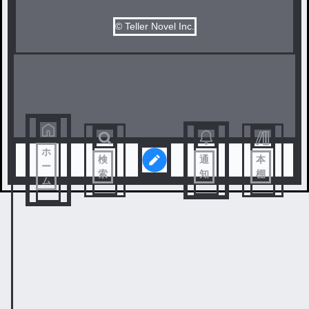
© Teller Novel Inc.
ホ
検
通
本
ー
索
知
棚
ム