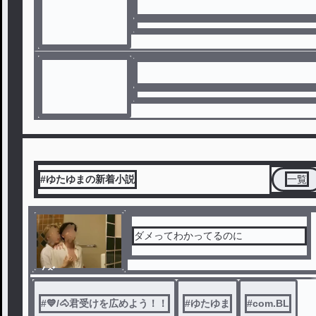
#ゆたゆまの新着小説
一覧
ダメってわかってるのに
ノベ
ル
#
💙/🐴君受けを広めよう！！
#
ゆたゆま
#
com.BL