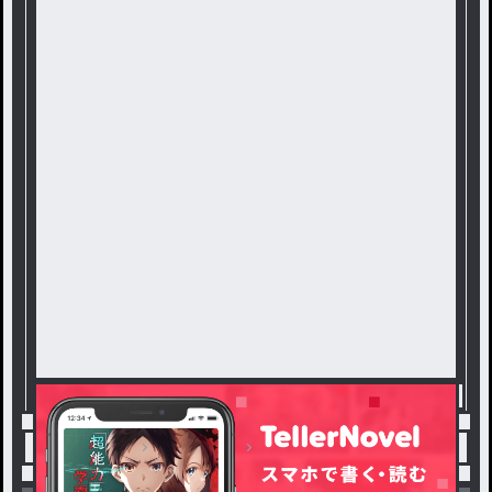
トップ
ゆたゆま
🦥🐴 / ♡の連載小説