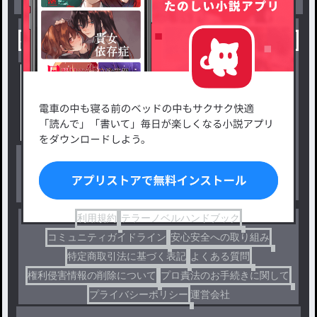
小説を探す
ジャンルから探す
新着小説一覧
恋愛・ロマンス
タグ一覧
ロマンスファンタジー
小説コンテスト応募・公募
ファンタジー・異世界・SF
出版・メディアミックス作品
ホラー・ミステリー
BL
ドラマ
コメディ
利用規約
テラーノベルハンドブック
コミュニティガイドライン
安心安全への取り組み
特定商取引法に基づく表記
よくある質問
権利侵害情報の削除について
プロ責法のお手続きに関して
プライバシーポリシー
運営会社