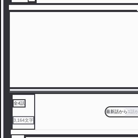
全
4
話
最新話から
1話
3,164
文字