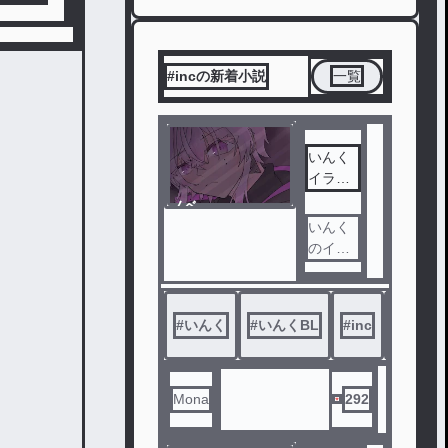
#incの新着小説
一覧
いんく
イラス
ト部屋
ノベ
ル
いんく
のイラ
ストを
上げて
きます
#
いんく
#
いんくBL
#
inc
#
ink
cp表現
もたま
にござ
います
Mona
292
のでご
了承下