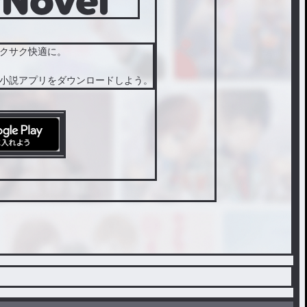
し ま い
… ! ?
クサク快適に。
小説アプリをダウンロードしよう。
꒷꒦‪✝︎ ❥-
----------
----------
----------
-❥‪ ✝︎꒷꒦