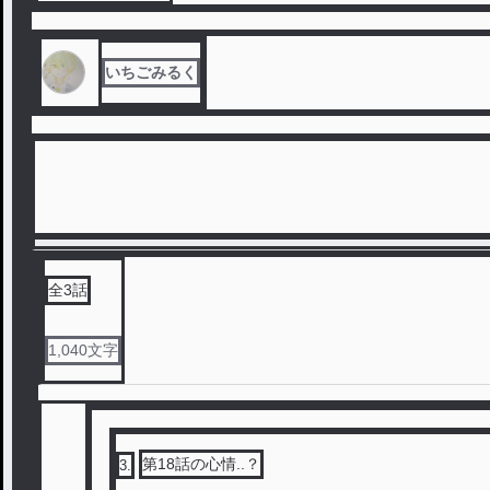
いちごみるく
全
3
話
1,040
文字
第18話の心情..？
3
.