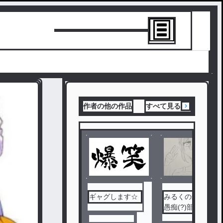
トーリーを書
作者の他の作品
すべて見る
ギャグします☆
みるくの雑談＆
愚痴(?)部屋