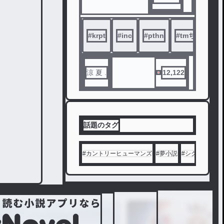
----------
----------
-❥‪ ✝︎꒷꒦
#
krpt
#
inc
#
pthn
#
tmちゃん
涼 夏 .
12,122
Colorful
Peach
所 属 ，
そ し て
ボ ス の
話題のタグ
側 近 で
あ る お
#
カントリーヒューマンズ
#
夢小説
#
シクフォニ
#
姫 様 が
と あ る
3 グ ル
ー プ の
マ フ ィ
ア に 狙
わ れ て