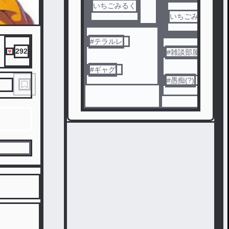
いちごみるく
いちごみるく
#
テラルレ
292
#
雑談部屋
#
ギャグ
#
愚痴(?)