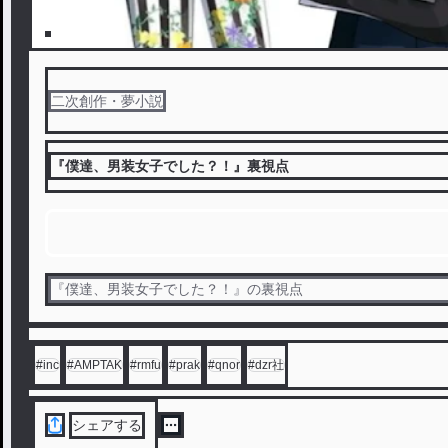
二次創作・夢小説
『僕達、男装女子でした？！』裏視点
『僕達、男装女子でした？！』の裏視点
#
inc
#
AMPTAK
#
rmfu
#
prak
#
qnor
#
dzr社
シェアする