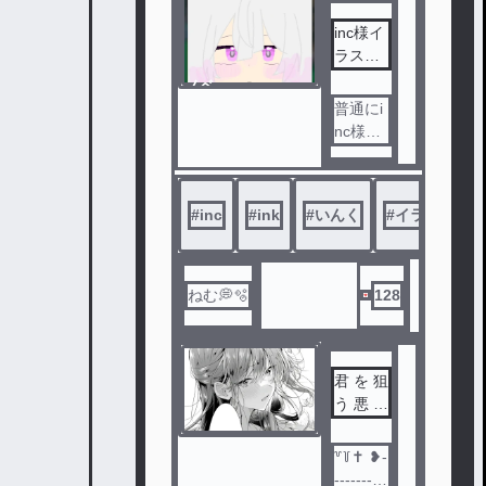
さい
inc様イ
ラスト
部屋‪.ᐟ‪.ᐟ
ノベ
ル
普通にi
nc様の
FAを描
くとこ
ろです‪.
#
inc
#
ink
#
いんく
#
イラスト
ᐟ‪.ᐟ
ねむ💭🫧
128
君 を 狙
う 悪 魔
達 。
꒷꒦‪✝︎ ❥-
----------