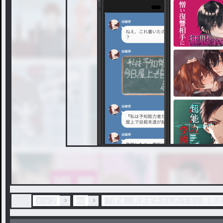
トップ
inc
『僕達、男装女子でした？！』裏視点 