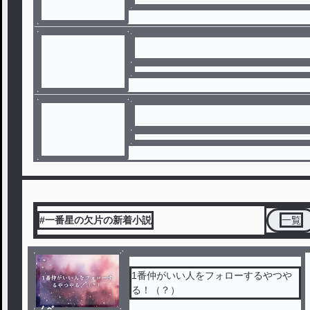
#一番星の欠片の新着小説
一覧
1番仲がいい人をフォローするやつや
る！（？）
ノベ