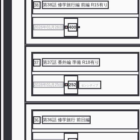
第38話 修学旅行編 前編 R15有り
38
.
400
2026年01月26日
第37話 番外編 準備 R18有り
37
.
252
2026年01月25日
センシティブ
第36話 修学旅行 前日編
36
.