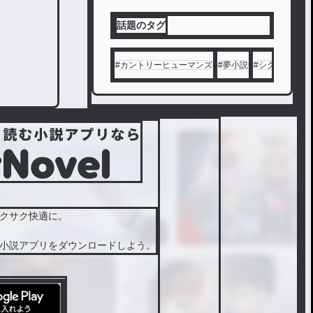
話題のタグ
#
カントリーヒューマンズ
#
夢小説
#
シクフォニ
#
クサク快適に。
小説アプリをダウンロードしよう。