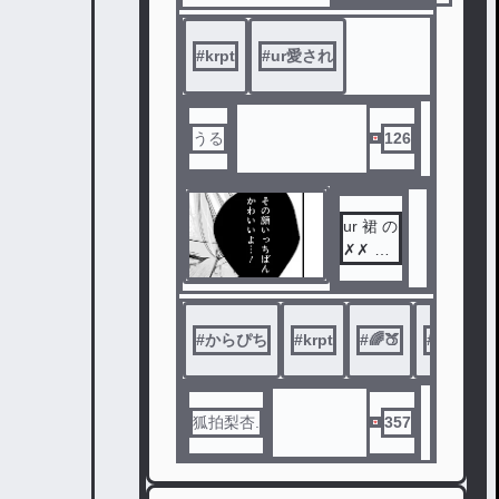
がある。そ
んな世界の
#
krpt
#
ur愛され
なかで最も
最強な1人
、それは「
うり」と言
うる
126
う人物。そ
んなうりは
ある日転校
ur 裙 の
生の11人
✗✗ チ
の能力者に
ャレン
あって、、
ジ ᢉ𐭩 ᩚ
、？
#
からぴち
#
krpt
#
🌈🍑
#
虹桃
狐拍梨杏.
357