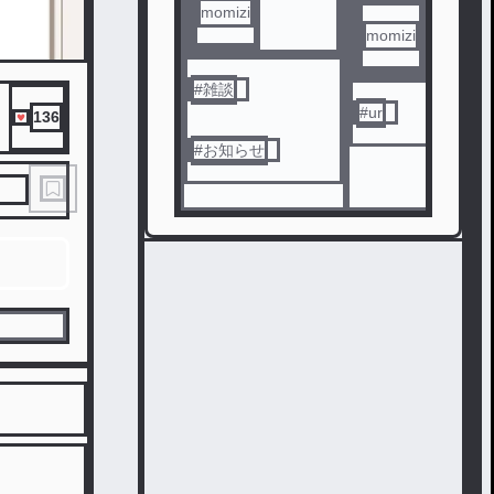
momizi
momizi
#
雑談
#
ur
136
#
お知らせ