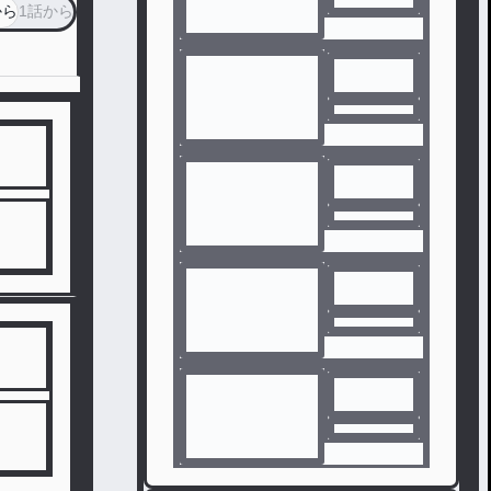
から
1話から