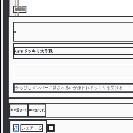
ノベ
ル
urrnドッキリ大作戦
からぴちメンバーに愛されるurが嫌われドッキリを受ける！！
#
ur愛され
#
ur嫌われ
シェアする