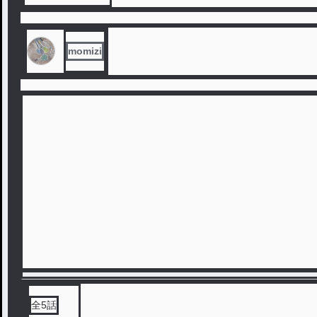
momizi
全
5
話