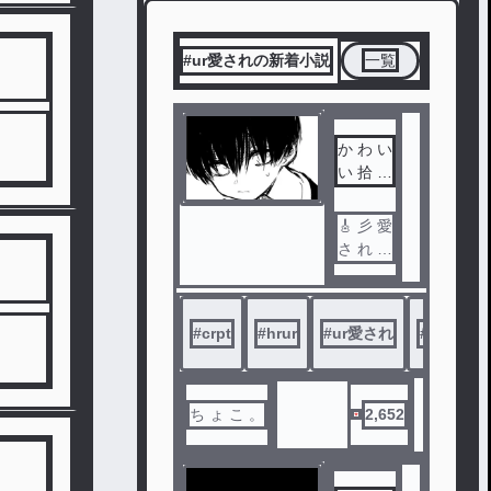
#ur愛されの新着小説
一覧
か わ い
い 拾 い
子 く ん
。
🎸 彡 愛
さ れ で
す ！
地 雷 の
#
crpt
#
hrur
#
ur愛され
#
溺愛
方 は 注
意 で す
。
ち ょ こ 。
2,652