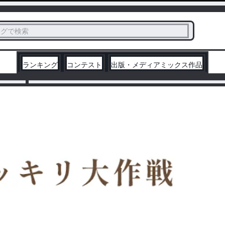
ス
タグで検索
く
ランキング
コンテスト
出版・メディアミックス作品