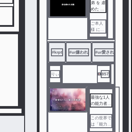
弟 を 虐
めた 末
路
ご本人
様 には
関係 あ
りませ
ん !!
#
krpt
#
ur嫌われ
#
ur愛され
#
ur
結構 グ
ろイ 要
素 画 沢
山 あり
りぃ
857
ます 💦
最強な1人
の能力者は
敏感
この世界で
は「能力」
と言うもの