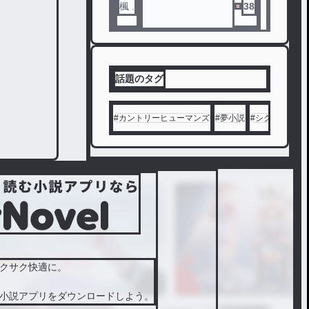
楓 .
38
話題のタグ
#
カントリーヒューマンズ
#
夢小説
#
シクフォニ
#
クサク快適に。
小説アプリをダウンロードしよう。