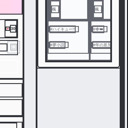
楓 .
楓 .
30
#
ハイキュー!!
#
🍓👑
#
夢小説
#
年の差兄弟