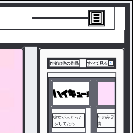
トーリーを書
作者の他の作品
すべて見る
彼女が○○だった
年の差兄弟－桃
ら/してたら
青