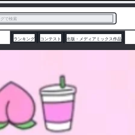
ス
タグで検索
く
ランキング
コンテスト
出版・メディアミックス作品