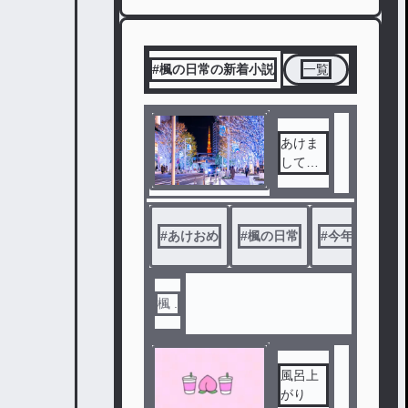
#楓の日常の新着小説
一覧
あけま
してお
めでと
うござ
います
#
あけおめ
#
楓の日常
#
今年もよろし
。
楓 .
風呂上
がり