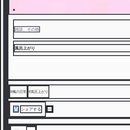
雑談、その他
風呂上がり
#
楓の日常
#
風呂上がり
シェアする