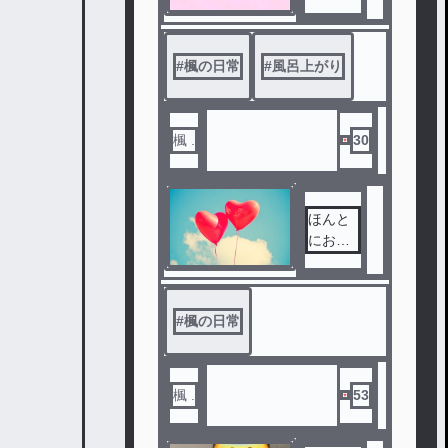
#
楓の日常
#
風呂上がり
楓 .
30
ほんと
におか
しい
#
楓の日常
楓 .
53