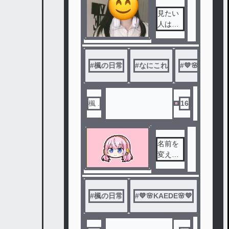
見たい
人は見
て
#
楓の日常
#
なにこれ
#
💙🌸KAEDE🌸
楓 .
16
名前を
変えた
理由
#
楓の日常
#
💙🌸KAEDE🌸💙
#
ℝ 𝕌 ℝ