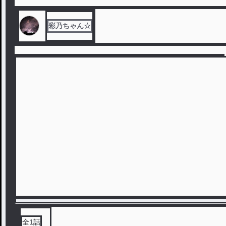
彩乃ちゃん☆
全
1
話