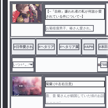
【~『自称』嫌われ者の私が何故か愛
されている件について~】
お菊様腐男子。椿さん愛され。
#
日帝愛され
#
ヘタリア
#
ヘタリア腐
#
APH
#
本田
いつ✧*.｡.:*❤
788
菊蘭 (※左右注意)
ノベ
昔、昔 菊さんが鎖国していた頃のお話
ル
＿＿＿＿。