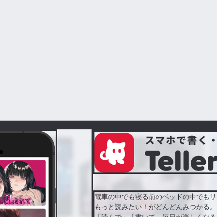
電車の中でも寝る前のベッドの中でもサ
もっと読みたい！がどんどんみつかる。
「読んで」「書いて」毎日が楽しくなる