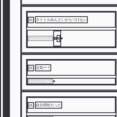
タイトルめんどいからつけない
20
.
9
2025年02月24日
元気〜？
19
.
2025年02月17日
自分両性だった
18
.