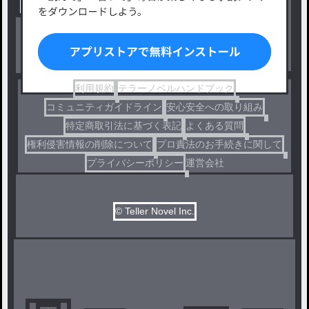
出版・メディアミックス作品
ホラー・ミステリー
BL
ドラマ
コメディ
利用規約
テラーノベルハンドブック
コミュニティガイドライン
安心安全への取り組み
特定商取引法に基づく表記
よくある質問
権利侵害情報の削除について
プロ責法のお手続きに関して
プライバシーポリシー
運営会社
© Teller Novel Inc.