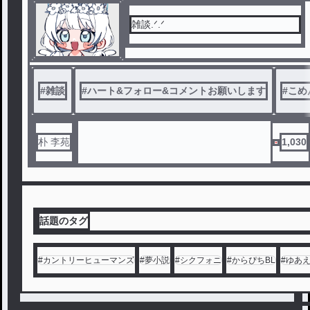
雑談.ᐟ.ᐟ
#
雑談
#
ハート&フォロー&コメントお願いします
#
こめ
朴 李苑
1,030
話題のタグ
#
カントリーヒューマンズ
#
夢小説
#
シクフォニ
#
からぴちBL
#
ゆあ