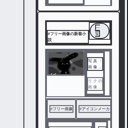
一
#フリー画像の新着小
覧
説
写 真 ・
画 像 部
屋 っ！
ノベ
ル
リ ク の
画 像 出
し た り
、 ア イ
コ ン メ
#
フリー画像
#
アイコンメーカー
#
り
ー カ ー
と か で
作 っ た