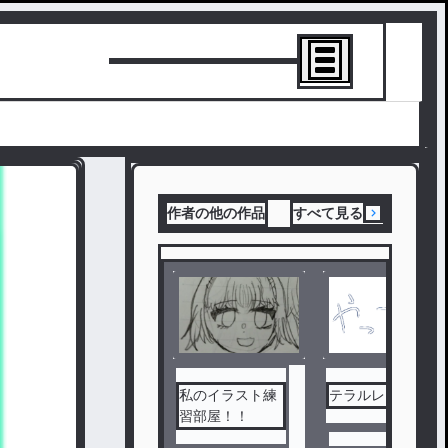
トーリーを書
作者の他の作品
すべて見る
私のイラスト練
テラルレ！
習部屋！！