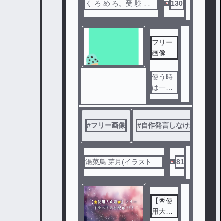
画 像 あ
く ろ め ろ。受 験 間
130
げ ま ふ
近
。
フリー
画像
使う時
は一言
お願い
します
#
フリー画像
#
自作発言しなければ自由
湯菜鳥 芽月(イラスト練
81
習中)
【🌟使
用大歓