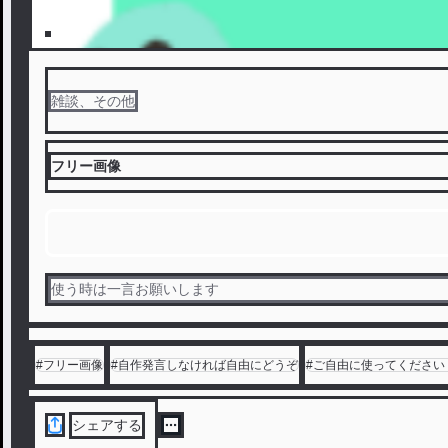
雑談、その他
フリー画像
使う時は一言お願いします
#
フリー画像
#
自作発言しなければ自由にどうぞ
#
ご自由に使ってください
シェアする