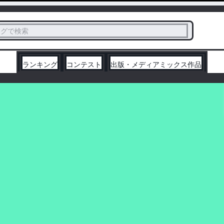
ス
タグで検索
く
ランキング
コンテスト
出版・メディアミックス作品