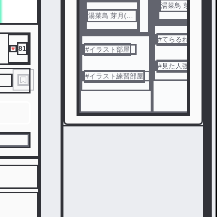
湯菜鳥 芽月(イ
湯菜鳥 芽月(イ
ラスト練習中)
ラスト練習中)
#
てらるれ
81
#
イラスト部屋
#
見た人強制☆
#
イラスト練習部屋