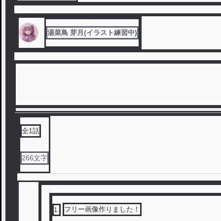
湯菜鳥 芽月(イラスト練習中)
全
1
話
266
文字
フリー画像作りました！
1
.