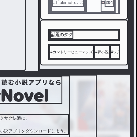
𓈒𓂂⋆͛tukimoto𓂃𓈒𓏸
204
話題のタグ
#
カントリーヒューマンズ
#
夢小説
#
シクフォニ
#
クサク快適に。
小説アプリをダウンロードしよう。