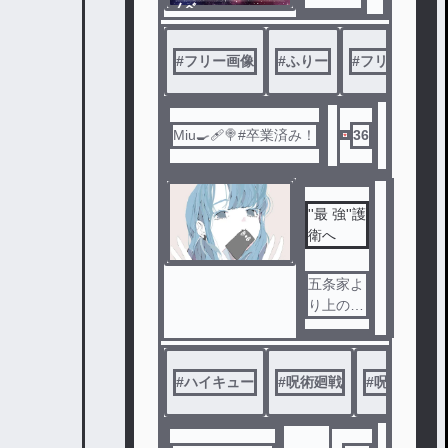
迎🌟】
ノベ
フリー
ル
イラス
#
フリー画像
#
ふりー
#
フリー素材
ト素材
配布!!!!!
Miu🍳🩹🍭#卒業済み！
36
''最 強''護
衛へ
五条家よ
り上の家
系、お嬢
様
護衛へ行
#
ハイキュー
#
呪術廻戦
#
呪術廻戦夢
く、、??